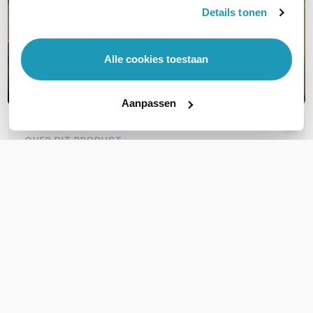
Details tonen
Alle cookies toestaan
Aanpassen
OVER DIT PRODUCT
Veelgestelde vragen
Ik zoek een LAN kabel van 7 meter. Is dit er
een? : UTP Cat5E RJ-45 Patchkabel 7 meter
(zwart)
Stel een vraag