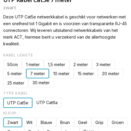
zwart
Deze UTP Cat5e netwerkkabel is geschikt voor netwerken met
een snelheid tot 1 Gigabit en is voorzien van transparante RJ-45
connectoren. Wij leveren uitsluitend netwerkkabels van het
merk ACT, hiermee bent u verzekerd van de allerhoogste
kwaliteit.
KABEL LENGTE
50cm
1 meter
1,5 meter
2 meter
3 meter
5 meter
7 meter
10 meter
15 meter
20 meter
30 meter
25 meter
TYPE KABEL
UTP Cat6a
UTP Cat5e
KLEUR
Zwart
Wit
Blauw
Bruin
Geel
Grijs
Groen