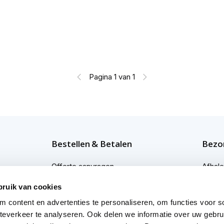
Pagina 1 van 1
Bestellen & Betalen
Bezor
Offerte aanvragen
Afhal
Bestellen
Bezor
bruik van cookies
 content en advertenties te personaliseren, om functies voor so
Betaalmogelijkheden
Bezor
everkeer te analyseren. Ook delen we informatie over uw gebru
Afwijkende levertijden
Profes