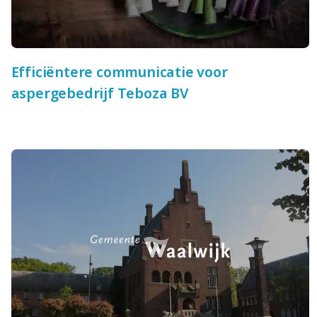
Efficiëntere communicatie voor
aspergebedrijf Teboza BV