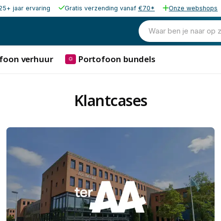
25+ jaar ervaring
Gratis verzending vanaf
€70*
Onze webshops
Waar ben je naar op 
foon verhuur
Portofoon bundels
⛭
Klantcases