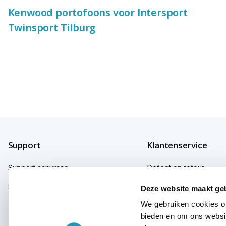
Kenwood portofoons voor Intersport
Twinsport Tilburg
Support
Klantenservice
Support aanvraag
Defect en retour
Support fabrikanten
Garantie
Deze website maakt ge
We gebruiken cookies om
Herroepingsrecht
bieden en om ons websit
Klachten