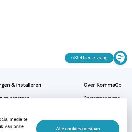
Stel hier je vraag
gen & installeren
Over KommaGo
en en bezorgen
Contactgegevens
gen buiten Nederland
Bedrijfsgegevens
cial media te
ginformatie
KommaGo duurzaam
ik van onze
Alle cookies toestaan
sional services
Werken bij KommaGo