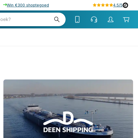
Win €300 shoptegoed
4.5/5
zoek?