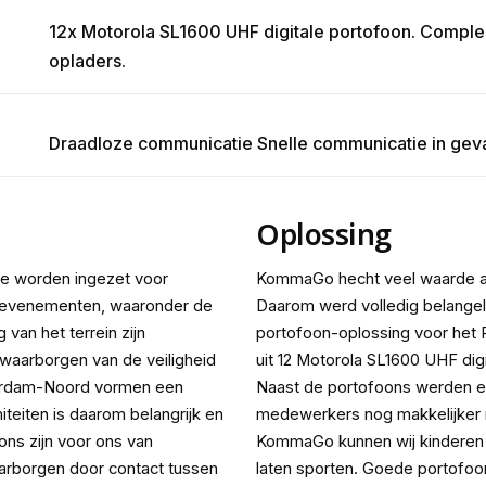
12x Motorola SL1600 UHF digitale portofoon. Complee
opladers.
Draadloze communicatie ‍Snelle communicatie in geva
Oplossing
Ze worden ingezet voor
KommaGo hecht veel waarde aa
te evenementen, waaronder de
Daarom werd volledig belangel
 van het terrein zijn
portofoon-oplossing voor het
 waarborgen van de veiligheid
uit 12 Motorola SL1600 UHF dig
terdam-Noord vormen een
Naast de portofoons werden er
teiten is daarom belangrijk en
medewerkers nog makkelijker 
ons zijn voor ons van
KommaGo kunnen wij kinderen e
arborgen door contact tussen
laten sporten. Goede portofoo