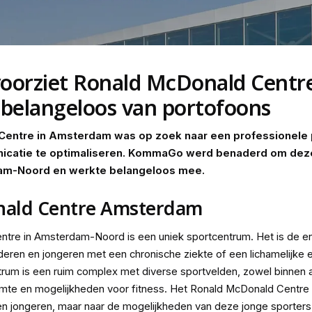
orziet Ronald McDonald Centr
belangeloos van portofoons
Centre in Amsterdam was op zoek naar een professionele
icatie te optimaliseren. KommaGo werd benaderd om deze
dam-Noord en werkte belangeloos mee.
nald Centre Amsterdam
tre in Amsterdam-Noord is een uniek sportcentrum. Het is de eni
deren en jongeren met een chronische ziekte of een lichamelijke e
trum is een ruim complex met diverse sportvelden, zowel binnen 
te en mogelijkheden voor fitness. Het Ronald McDonald Centre ki
en jongeren, maar naar de mogelijkheden van deze jonge sporters