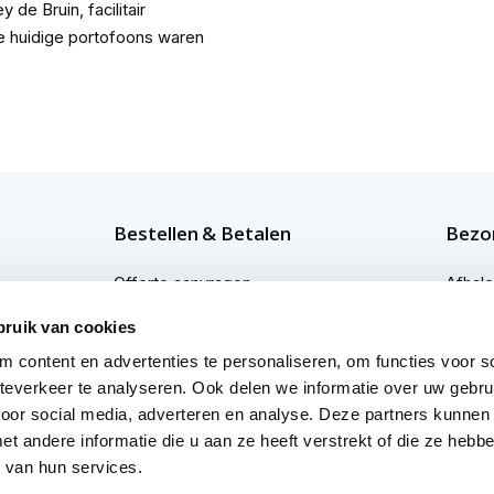
de Bruin, facilitair
 huidige portofoons waren
.
Bestellen & Betalen
Bezor
Offerte aanvragen
Afhal
Bestellen
Bezor
bruik van cookies
 content en advertenties te personaliseren, om functies voor so
Betaalmogelijkheden
Bezor
everkeer te analyseren. Ook delen we informatie over uw gebru
Afwijkende levertijden
Profes
voor social media, adverteren en analyse. Deze partners kunnen
 andere informatie die u aan ze heeft verstrekt of die ze heb
 van hun services.