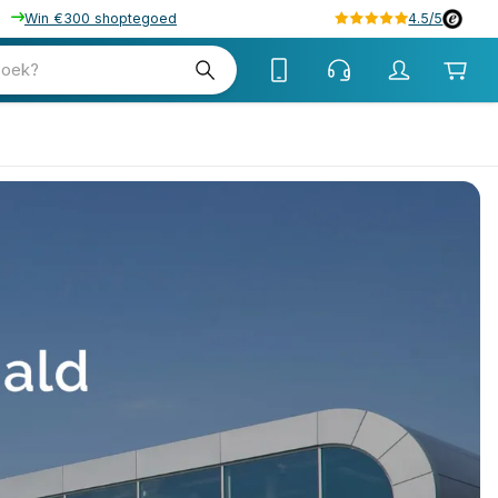
Win €300 shoptegoed
4.5/5
zoek?