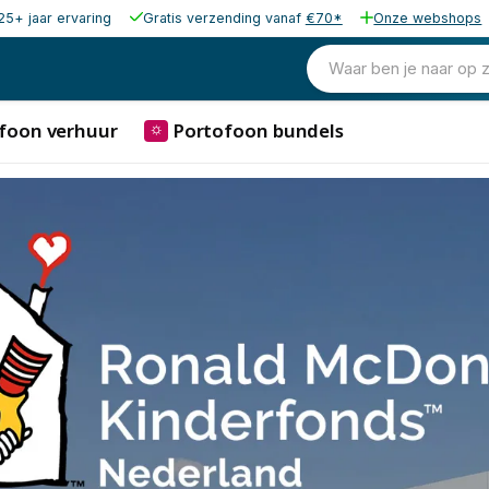
25+ jaar ervaring
Gratis verzending vanaf
€70*
Onze webshops
Waar ben je naar op 
foon verhuur
Portofoon bundels
⛭