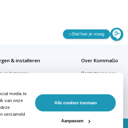
Stel hier je vraag
gen & installeren
Over KommaGo
en en bezorgen
Contactgegevens
gen buiten Nederland
Bedrijfsgegevens
cial media te
ginformatie
KommaGo duurzaam
ik van onze
Alle cookies toestaan
sional services
Werken bij KommaGo
 deze
ben verzameld
Aanpassen