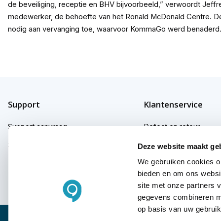
de beveiliging, receptie en BHV bijvoorbeeld,” verwoordt Jeffrey 
medewerker, de behoefte van het Ronald McDonald Centre. De
nodig aan vervanging toe, waarvoor KommaGo werd benaderd
Support
Klantenservice
Support aanvraag
Defect en retour
Support fabrikanten
Garantie
Deze website maakt ge
We gebruiken cookies om
Herroepingsrecht
bieden en om ons websit
Klachten
site met onze partners 
gegevens combineren met
op basis van uw gebruik