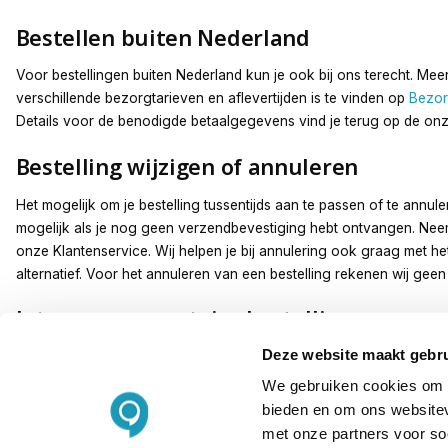
Bestellen buiten Nederland
Voor bestellingen buiten Nederland kun je ook bij ons terecht. Mee
verschillende bezorgtarieven en aflevertijden is te vinden op
Bezor
Details voor de benodigde betaalgegevens vind je terug op de on
Bestelling wijzigen of annuleren
Het mogelijk om je bestelling tussentijds aan te passen of te annule
mogelijk als je nog geen verzendbevestiging hebt ontvangen. Nee
onze Klantenservice. Wij helpen je bij annulering ook graag met h
alternatief. Voor het annuleren van een bestelling rekenen wij gee
Intracommunautaire bestellingen
Deze website maakt gebru
Als je beschikt over een btw-nummer, kan je deze invullen tijdens 
reken je de bestelling af zonder btw. Wij verwerken de bestelling
We gebruiken cookies om c
ons gevalideerd is.
bieden en om ons websitev
met onze partners voor so