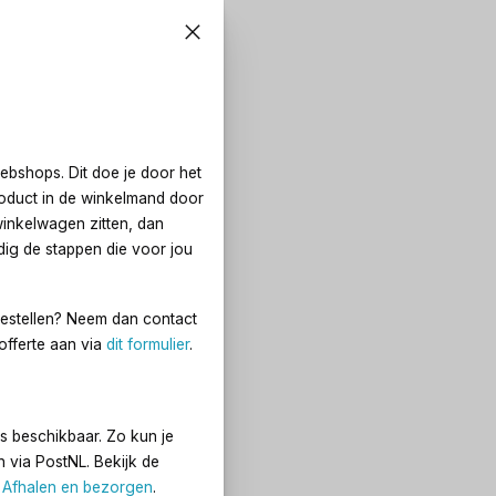
webshops. Dit doe je door het
roduct in de winkelmand door
winkelwagen zitten, dan
dig de stappen die voor jou
t bestellen? Neem dan contact
offerte aan via
dit formulier
.
s beschikbaar. Zo kun je
n via PostNL. Bekijk de
p
Afhalen en bezorgen
.