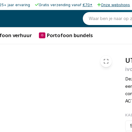
25+ jaar ervaring
Gratis verzending vanaf
€70*
Onze webshops
€ 1,
Waar ben je naar op 
foon verhuur
Portofoon bundels
⛭
U
iv
Dez
een
con
ACT
KA