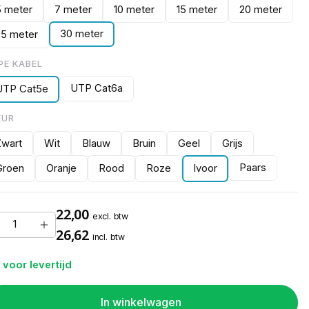
5 meter
7 meter
10 meter
15 meter
20 meter
30 meter
25 meter
PE KABEL
UTP Cat6a
UTP Cat5e
EUR
Zwart
Wit
Blauw
Bruin
Geel
Grijs
Paars
Groen
Oranje
Rood
Roze
Ivoor
22,00
excl. btw
26,62
incl. btw
 voor levertijd
In winkelwagen