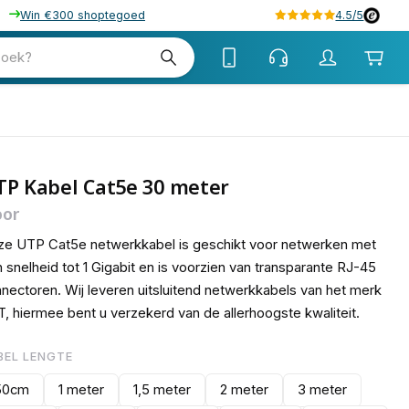
Win €300 shoptegoed
4.5/5
15
zoek?
TP Kabel Cat5e 30 meter
oor
e UTP Cat5e netwerkkabel is geschikt voor netwerken met
 snelheid tot 1 Gigabit en is voorzien van transparante RJ-45
nectoren. Wij leveren uitsluitend netwerkkabels van het merk
, hiermee bent u verzekerd van de allerhoogste kwaliteit.
BEL LENGTE
50cm
1 meter
1,5 meter
2 meter
3 meter