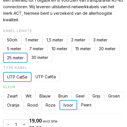
een snelheid tot 1 Gigabit en is voorzien van transparante RJ-45
connectoren. Wij leveren uitsluitend netwerkkabels van het
merk ACT, hiermee bent u verzekerd van de allerhoogste
kwaliteit.
KABEL LENGTE
50cm
1 meter
1,5 meter
2 meter
3 meter
5 meter
7 meter
10 meter
15 meter
20 meter
30 meter
25 meter
TYPE KABEL
UTP Cat6a
UTP Cat5e
KLEUR
Zwart
Wit
Blauw
Bruin
Geel
Grijs
Groen
Paars
Oranje
Rood
Roze
Ivoor
19,00
excl. btw