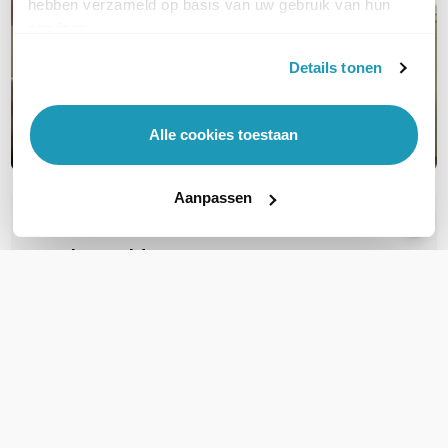
hebben verzameld op basis van uw gebruik van hun
services.
Details tonen
Alle cookies toestaan
Aanpassen
OVER DIT PRODUCT
Veelgestelde vragen
Geen vragen gevonden
Stel een vraag
REVIEWS
(
2
)
Ga naar Trusted Shops reviews