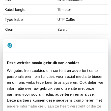
Kabel lengte
15 meter
Type kabel
UTP Cat5e
Kleur
Zwart
Toon meer
Deze website maakt gebruik van cookies
WIL JIJ ADVIES OP MAAT?
We gebruiken cookies om content en advertenties te
Vraag het onze experts!
personaliseren, om functies voor social media te bieden
en om ons websiteverkeer te analyseren. Ook delen we
Bel ons
informatie over uw gebruik van onze site met onze
partners voor social media, adverteren en analyse.
E-mail
Deze partners kunnen deze gegevens combineren met
andere informatie die u aan ze heeft verstrekt of die ze