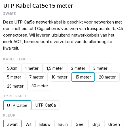
UTP Kabel Cat5e 15 meter
zwart
Deze UTP Cat5e netwerkkabel is geschikt voor netwerken met
een snelheid tot 1 Gigabit en is voorzien van transparante RJ-45
connectoren. Wij leveren uitsluitend netwerkkabels van het
merk ACT, hiermee bent u verzekerd van de allerhoogste
kwaliteit.
KABEL LENGTE
50cm
1 meter
1,5 meter
2 meter
3 meter
5 meter
7 meter
10 meter
15 meter
20 meter
30 meter
25 meter
TYPE KABEL
UTP Cat6a
UTP Cat5e
KLEUR
Zwart
Wit
Blauw
Bruin
Geel
Grijs
Groen