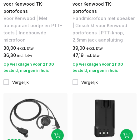
voor Kenwood TK-
voor Kenwood TK-
portofoons
portofoons
Voor Kenwood | Met
Handmicrofoon met speaker
transparant oortje en PTT-
| Geschikt voor Kenwood
toets | Ingebouwde
portofoons | PTT-knop,
microfoon
2,5mm jack aansluiting
30,00
39,00
excl. btw
excl. btw
36,30
47,19
incl. btw
incl. btw
Op werkdagen voor 21:00
Op werkdagen voor 21:00
besteld, morgen in huis
besteld, morgen in huis
Vergelijk
Vergelijk