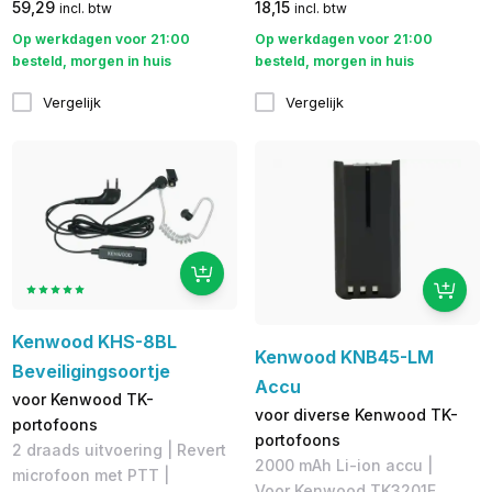
59,29
18,15
incl. btw
incl. btw
Op werkdagen voor 21:00
Op werkdagen voor 21:00
besteld, morgen in huis
besteld, morgen in huis
Vergelijk
Vergelijk
Kenwood KHS-8BL
Kenwood KNB45-LM
Beveiligingsoortje
Accu
voor Kenwood TK-
voor diverse Kenwood TK-
portofoons
portofoons
2 draads uitvoering | Revert
2000 mAh Li-ion accu |
microfoon met PTT |
Voor Kenwood TK3201E,