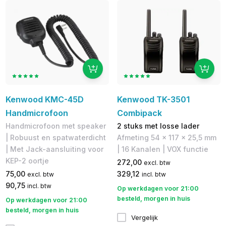
Kenwood KMC-45D
Kenwood TK-3501
Handmicrofoon
Combipack
Handmicrofoon met speaker
2 stuks met losse lader
| ​Robuust en spatwaterdicht
Afmeting 54 x 117 x 25,5 mm
| Met Jack-aansluiting voor
| 16 Kanalen | VOX functie
KEP-2 oortje
272,00
excl. btw
75,00
329,12
excl. btw
incl. btw
90,75
incl. btw
Op werkdagen voor 21:00
besteld, morgen in huis
Op werkdagen voor 21:00
besteld, morgen in huis
Vergelijk