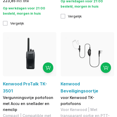
223,85
incl. btw
Op werkdagen voor 21:00
besteld, morgen in huis
Op werkdagen voor 21:00
besteld, morgen in huis
Vergelijk
Vergelijk
Kenwood ProTalk TK-
Kenwood
3501
Beveiligingsoortje
Vergunningsvrije portofoon
voor Kenwood TK-
met Accu en snellader en
portofoons
riemclip
Voor Kenwood | Met
Compact | Compatible met
transparant oortje en PTT-