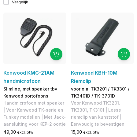
Vergelijk
Kenwood KMC-21AM
Kenwood KBH-10M
handmicrofoon
Riemclip
Slimline, met speaker tbv
voor o.a. TK3201 / TK3301 /
Kenwood portofoons
TK3401D / TK-3701D
Handmicrofoon met speaker
Voor Kenwood TK3201.
| Voor Kenwood TK-serie en
TK3301, TK3101 | Losse
Funkey modellen | Met Jack-
riemclip van kunststof |
aansluiting voor KEP-2 oortje
Eenvoudig te bevestigen
49,00
15,00
excl. btw
excl. btw