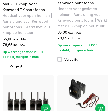
Kenwood portofoons
Met PTT knop, voor
Headset voor gesloten
Kenwood TK portofoons
helmen | Aansluiting voor
Headset voor open helmen |
Kenwood portofoons | Werkt
Aansluiting voor Kenwood
met PTT-knop op het stuur
portofoons | Werkt met PTT
65,00
knop op het stuur
excl. btw
78,65
incl. btw
65,00
excl. btw
78,65
incl. btw
Op werkdagen voor 21:00
besteld, morgen in huis
Op werkdagen voor 21:00
besteld, morgen in huis
Vergelijk
Vergelijk