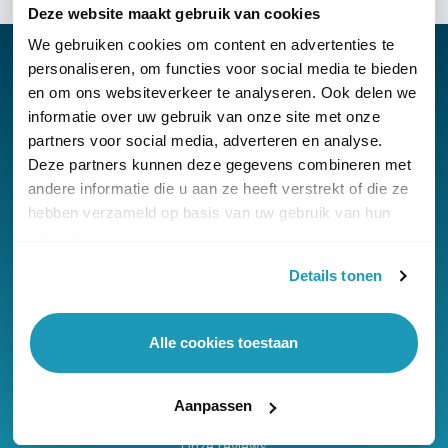
Deze website maakt gebruik van cookies
We gebruiken cookies om content en advertenties te
personaliseren, om functies voor social media te bieden
en om ons websiteverkeer te analyseren. Ook delen we
informatie over uw gebruik van onze site met onze
Nieuwsbrief
partners voor social media, adverteren en analyse.
Klantenservice
Deze partners kunnen deze gegevens combineren met
andere informatie die u aan ze heeft verstrekt of die ze
hebben verzameld op basis van uw gebruik van hun
services.
Details tonen
© Copyright KommaGo
Alle cookies toestaan
Algemene voorwaarden
Privacyverklaring
Aanpassen
Cookies
Onze reviews