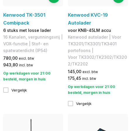
Kenwood TK-3501
Kenwood KVC-19
Combipack
Autolader
6 stuks met losse lader
voor KNB-45LM accu
16 Kanalen, vergunningsvrij​ |
Kenwood autolader | Voor
VOX-functie | Stof- en
TK3201/TK3301/TK3401
spatwaterdicht (IP54)
portofoons |
Voor TK3302/TK2302/TK320
780,00
excl. btw
2/TK2202
943,80
incl. btw
145,00
excl. btw
Op werkdagen voor 21:00
175,45
incl. btw
besteld, morgen in huis
Op werkdagen voor 21:00
Vergelijk
besteld, morgen in huis
Vergelijk