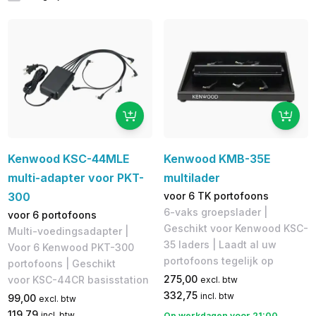
Kenwood KSC-44MLE
Kenwood KMB-35E
multi-adapter voor PKT-
multilader
300
voor 6 TK portofoons
6-vaks groepslader |
voor 6 portofoons
Geschikt voor Kenwood KSC-
Multi-voedingsadapter |
35 laders | Laadt al uw
Voor 6 Kenwood PKT-300
portofoons tegelijk op
portofoons | Geschikt
275,00
voor KSC-44CR basisstation
excl. btw
332,75
incl. btw
99,00
excl. btw
119,79
incl. btw
Op werkdagen voor 21:00