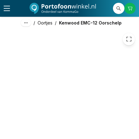
45,00
excl. btw
54,45
incl. btw
/
Oortjes
/
Kenwood EMC-12 Oorschelp