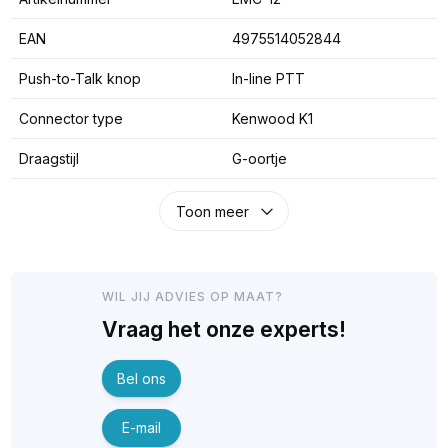
EAN
4975514052844
Push-to-Talk knop
In-line PTT
Connector type
Kenwood K1
Draagstijl
G-oortje
Toon meer
WIL JIJ ADVIES OP MAAT?
Vraag het onze experts!
Bel ons
E-mail