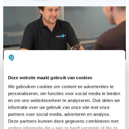
OVER DIT PRODUCT
Deze website maakt gebruik van cookies
Veelgestelde vragen
We gebruiken cookies om content en advertenties te
personaliseren, om functies voor social media te bieden
en om ons websiteverkeer te analyseren. Ook delen we
Is dit oortje &nbsp;ook te gebruiken voor
informatie over uw gebruik van onze site met onze
de kenwood TK3000-E?
partners voor social media, adverteren en analyse.
Deze partners kunnen deze gegevens combineren met
andere informatie die u aan ze heeft verstrekt of die ze