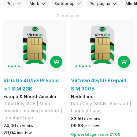
Prijs
Merk
Sorteer op
Per pagina
Alle fi
2 producten
VirtuGo 4G/5G Prepaid
VirtuGo 4G/5G Prepaid
IoT SIM 2GB
SIM 30GB
Europa & Noord-Amerika
Nederland
Data Only, 2GB | Multi-
Data Only, 30GB | Simkaart |
provider roaming simkaart |
Looptijd 1 jaar
Looptijd 1 jaar
82,50
excl. btw
24,00
99,83
excl. btw
incl. btw
29,04
incl. btw
Op werkdagen voor 21:00