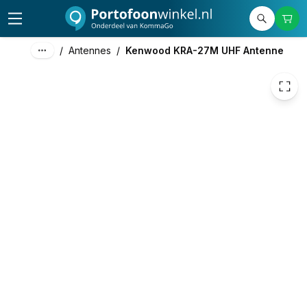
19,80
excl. btw
23,96
incl. btw
/
Antennes
/
Kenwood KRA-27M UHF Antenne