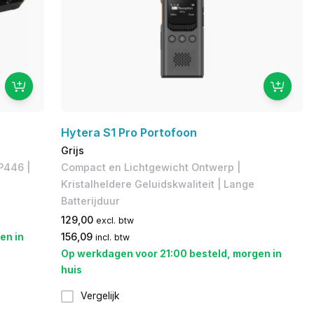
Hytera S1 Pro Portofoon
Grijs
P446 |
Compact en Lichtgewicht Ontwerp |
Kristalheldere Geluidskwaliteit | Lange
Batterijduur
129,00
excl. btw
en in
156,09
incl. btw
Op werkdagen voor 21:00 besteld, morgen in
huis
Vergelijk