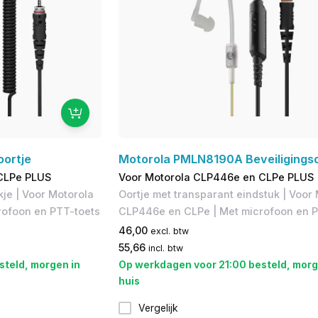
ortje
Motorola PMLN8190A Beveiligingso
CLPe PLUS
Voor Motorola CLP446e en CLPe PLUS
je | Voor Motorola
Oortje met transparant eindstuk | Voor
rofoon en PTT-toets
CLP446e en CLPe | Met microfoon en P
46,00
excl. btw
55,66
incl. btw
steld, morgen in
Op werkdagen voor 21:00 besteld, morg
huis
Vergelijk