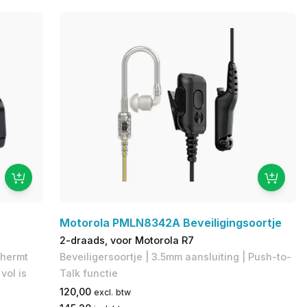
Motorola PMLN8342A Beveiligingsoortje
2-draads, voor Motorola R7
chermt
Beveiligersoortje | 3.5mm aansluiting | Push-to-
vol is
Talk functie
120,00
excl. btw