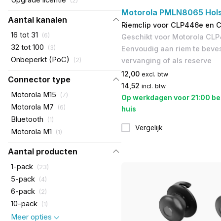
Upgrade licentie
(
2
)
Motorola PMLN8065 Hols
Aantal kanalen
Riemclip voor CLP446e en 
16 tot 31
(
6
)
Geschikt voor Motorola CLP
32 tot 100
(
3
)
Eenvoudig aan riem te beves
Onbeperkt (PoC)
(
2
)
vervanging of als reserve
12,00
excl. btw
Connector type
14,52
incl. btw
Motorola M15
(
7
)
Op werkdagen voor 21:00 be
Motorola M7
(
6
)
huis
Bluetooth
(
1
)
Vergelijk
Motorola M1
(
1
)
Aantal producten
1-pack
(
23
)
5-pack
(
4
)
6-pack
(
2
)
10-pack
(
1
)
Meer opties