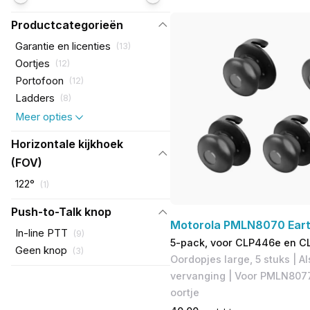
Productcategorieën
Garantie en licenties
(
13
)
Oortjes
(
12
)
Portofoon
(
12
)
Ladders
(
8
)
Meer opties
Horizontale kijkhoek
(FOV)
122°
(
1
)
Push-to-Talk knop
Motorola PMLN8070 Eart
In-line PTT
(
9
)
5-pack, voor CLP446e en C
Geen knop
(
3
)
Oordopjes large, 5 stuks | Al
vervanging | ​Voor PMLN80
oortje