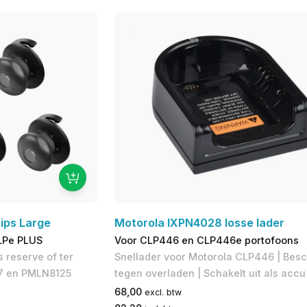
ips Large
Motorola IXPN4028 losse lader
LPe PLUS
Voor CLP446 en CLP446e portofoons
s reserve of ter
Snellader voor Motorola CLP446 | Bes
77 en PMLN8125
tegen overladen | Schakelt uit als accu 
68,00
excl. btw