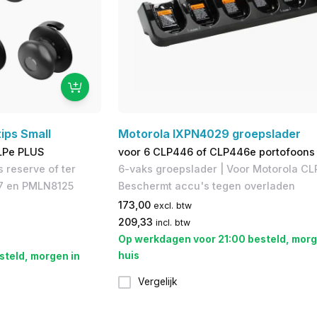
ips Small
Motorola IXPN4029 groepslader
LPe PLUS
voor 6 CLP446 of CLP446e portofoons
s reserve of ter
6-vaks groepslader | Voor Motorola CL
7 en PMLN8125
Beschermt accu's tegen overladen
173,00
excl. btw
209,33
incl. btw
Op werkdagen voor 21:00 besteld, morg
huis
steld, morgen in
Vergelijk