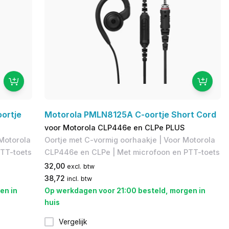
ortje
Motorola PMLN8125A C-oortje Short Cord
voor Motorola CLP446e en CLPe PLUS
 Motorola
Oortje met C-vormig oorhaakje | Voor Motorola
TT-toets
CLP446e en CLPe | Met microfoon en PTT-toets
32,00
excl. btw
38,72
incl. btw
en in
Op werkdagen voor 21:00 besteld, morgen in
huis
Vergelijk