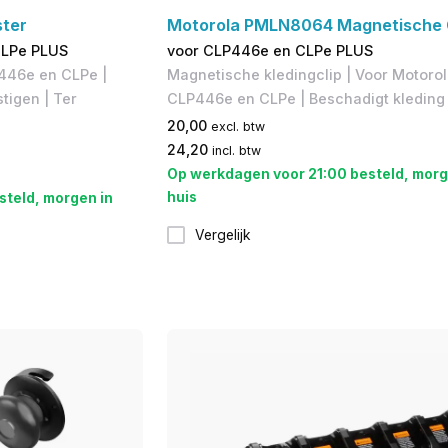
ter
Motorola PMLN8064 Magnetische 
CLPe PLUS
voor CLP446e en CLPe PLUS
446e en CLPe |
Magnetische kledingclip | Voor Motoro
tigen | Ter
CLP446e en CLPe | Beschadigt kleding 
20,00
excl. btw
24,20
incl. btw
Op werkdagen voor 21:00 besteld, morg
huis
steld, morgen in
Vergelijk