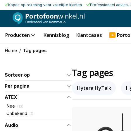
Kopen op rekening voor zakelijke klanten
Professioneel advies, 
Producten
Kennisblog
Klantcases
Porto
➜
Home
/
Tag pages
Tag pages
Sorteer op
Per pagina
Hytera HyTalk
Hy
ATEX
Nee
(
13
)
Onbekend
(
1
)
Audio