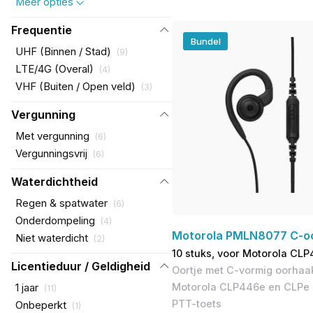
Meer opties
Frequentie
Bundel
UHF (Binnen / Stad)
(
9
)
LTE/4G (Overal)
(
4
)
VHF (Buiten / Open veld)
(
3
)
Vergunning
Met vergunning
(
6
)
Vergunningsvrij
(
6
)
Waterdichtheid
Regen & spatwater
(
6
)
Onderdompeling
(
4
)
Motorola PMLN8077 C-oo
Niet waterdicht
(
2
)
10 stuks, voor Motorola CL
Licentieduur / Geldigheid
Oortje met C-vormig oorhaakj
Motorola CLP446e en CLPe 
1 jaar
(
11
)
PTT-toets
Onbeperkt
(
1
)