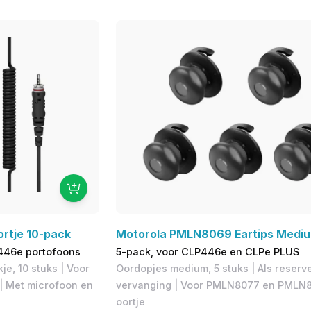
rtje 10-pack
Motorola PMLN8069 Eartips Medi
P446e portofoons
5-pack, voor CLP446e en CLPe PLUS
e, 10 stuks | Voor
Oordopjes medium, 5 stuks | Als reserve
| Met microfoon en
vervanging | ​Voor PMLN8077 en PMLN
oortje