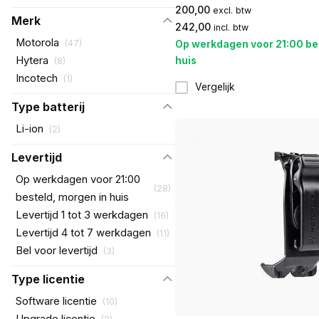
200,00
excl. btw
Merk
242,00
incl. btw
Motorola
(
47
)
Op werkdagen voor 21:00 be
huis
Hytera
(
8
)
Incotech
(
1
)
Vergelijk
Type batterij
Li-ion
(
2
)
Levertijd
Op werkdagen voor 21:00
(
28
)
besteld, morgen in huis
Levertijd 1 tot 3 werkdagen
(
16
)
Levertijd 4 tot 7 werkdagen
(
11
)
Bel voor levertijd
(
3
)
Type licentie
Software licentie
(
10
)