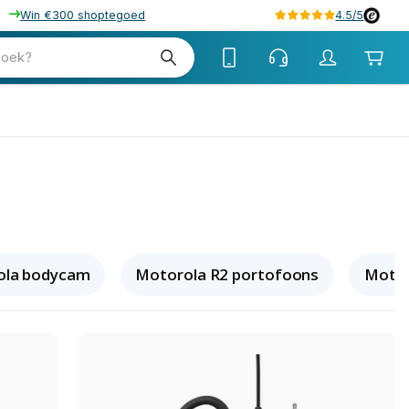
Win €300 shoptegoed
4.5/5
zoek?
ola bodycam
Motorola R2 portofoons
Moto