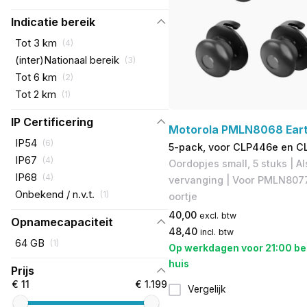
Indicatie bereik
Tot 3 km
(
4
)
(inter)Nationaal bereik
(
3
)
Tot 6 km
(
2
)
Tot 2 km
(
1
)
IP Certificering
Motorola PMLN8068 Eart
IP54
(
6
)
5-pack, voor CLP446e en C
IP67
(
4
)
Oordopjes small, 5 stuks | Al
IP68
(
4
)
vervanging | Voor PMLN807
Onbekend / n.v.t.
(
1
)
oortje
40,00
excl. btw
Opnamecapaciteit
48,40
incl. btw
64 GB
(
1
)
Op werkdagen voor 21:00 be
huis
Prijs
€ 11
€ 1.199
Vergelijk