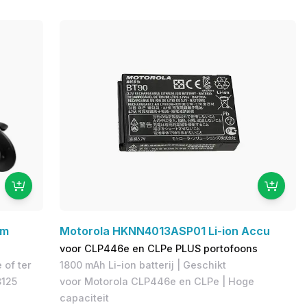
um
Motorola HKNN4013ASP01 Li-ion Accu
voor CLP446e en CLPe PLUS portofoons
 of ter
1800 mAh Li-ion batterij | Geschikt
8125
voor Motorola CLP446e en CLPe | Hoge
capaciteit