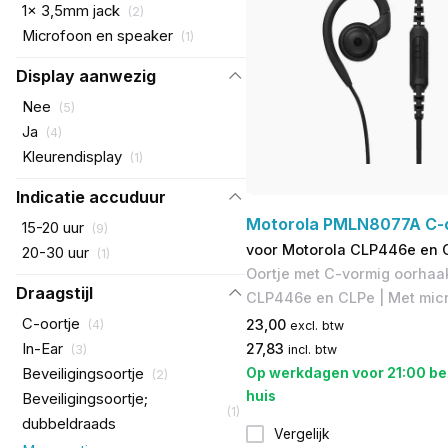
1x 3,5mm jack
(
2
)
Microfoon en speaker
(
1
)
Display aanwezig
Nee
(
5
)
Ja
(
4
)
Kleurendisplay
(
1
)
Indicatie accuduur
Motorola PMLN8077A C-o
15-20 uur
(
9
)
voor Motorola CLP446e en 
20-30 uur
(
1
)
Oortje met C-vormig oorhaak
Draagstijl
CLP446e en CLPe | Met mic
C-oortje
23,00
(
4
)
excl. btw
In-Ear
27,83
(
3
)
incl. btw
Op werkdagen voor 21:00 be
Beveiligingsoortje
(
2
)
huis
Beveiligingsoortje;
(
1
)
dubbeldraads
Vergelijk