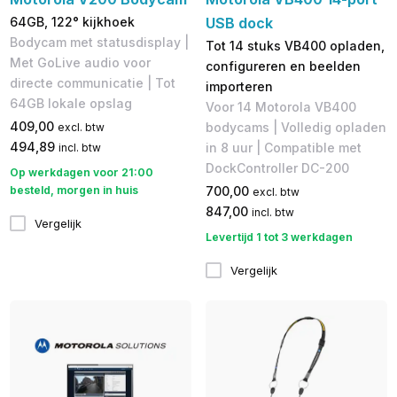
64GB, 122° kijkhoek
USB dock
Bodycam met statusdisplay |
Tot 14 stuks VB400 opladen,
Met GoLive audio voor
configureren en beelden
directe communicatie | Tot
importeren
64GB lokale opslag
Voor 14 Motorola VB400
409,00
bodycams | Volledig opladen
excl. btw
494,89
in 8 uur | Compatible met
incl. btw
DockController DC-200
Op werkdagen voor 21:00
besteld, morgen in huis
700,00
excl. btw
847,00
incl. btw
Vergelijk
Levertijd 1 tot 3 werkdagen
Vergelijk