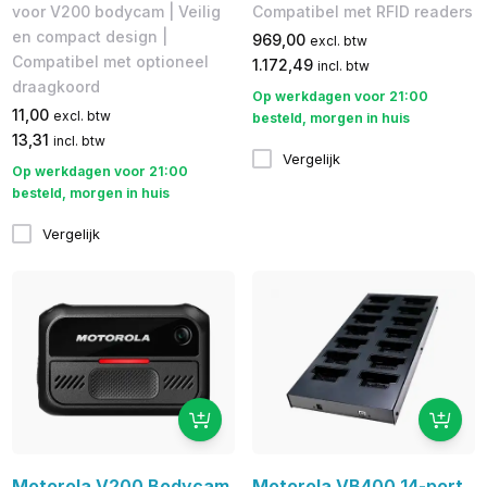
voor V200 bodycam | Veilig
Compatibel met RFID readers
en compact design |
969,00
excl. btw
Compatibel met optioneel
1.172,49
incl. btw
draagkoord
Op werkdagen voor 21:00
11,00
excl. btw
besteld, morgen in huis
13,31
incl. btw
Vergelijk
Op werkdagen voor 21:00
besteld, morgen in huis
Vergelijk
Motorola V200 Bodycam
Motorola VB400 14-port