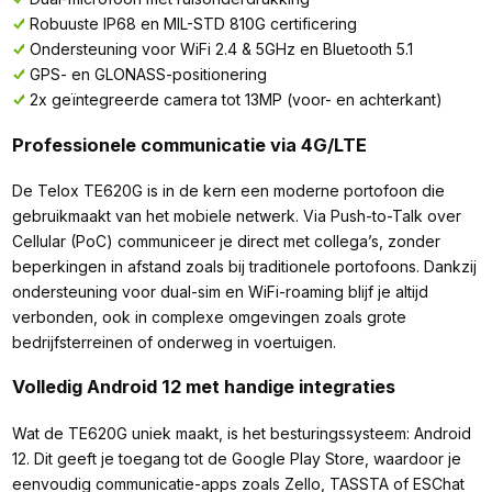
Robuuste IP68 en MIL-STD 810G certificering
Ondersteuning voor WiFi 2.4 & 5GHz en Bluetooth 5.1
GPS- en GLONASS-positionering
2x geïntegreerde camera tot 13MP (voor- en achterkant)
Professionele communicatie via 4G/LTE
De Telox TE620G is in de kern een moderne portofoon die
gebruikmaakt van het mobiele netwerk. Via Push-to-Talk over
Cellular (PoC) communiceer je direct met collega’s, zonder
beperkingen in afstand zoals bij traditionele portofoons. Dankzij
ondersteuning voor dual-sim en WiFi-roaming blijf je altijd
verbonden, ook in complexe omgevingen zoals grote
bedrijfsterreinen of onderweg in voertuigen.
Volledig Android 12 met handige integraties
Wat de TE620G uniek maakt, is het besturingssysteem: Android
12. Dit geeft je toegang tot de Google Play Store, waardoor je
eenvoudig communicatie-apps zoals Zello, TASSTA of ESChat