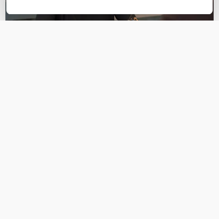
OVER DIT PRODUCT
Veelgestelde vragen
Geen vragen gevonden
Stel een vraag
REVIEWS
(
0
)
Ga naar Trusted Shops reviews
Wees de eerste die een review schrijft!