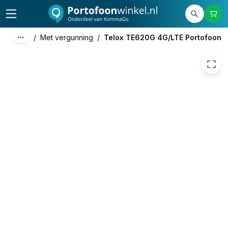
420,00
excl. btw
508,20
incl. btw
/
Met vergunning
/
Telox TE620G 4G/LTE Portofoon