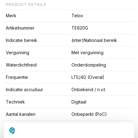
PRODUCT DETAILS
Merk
Telox
Artikelnummer
TE620G
Indicatie bereik
(inter)Nationaal bereik
Vergunning
Met vergunning
Waterdichtheid
Onderdompeling
Frequentie
LTE/4G (Overal)
Indicatie accuduur
Onbekend / n.v.t.
Techniek
Digitaal
Aantal kanalen
Onbeperkt (PoC)
Keypad
On-screen