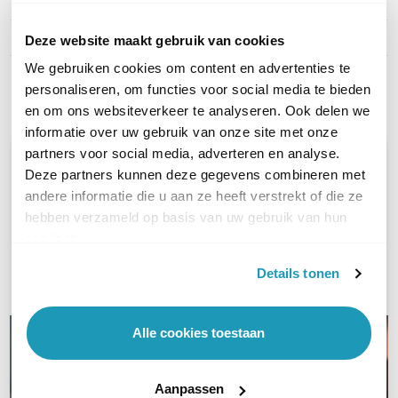
Kleur
Zwart
Formaat
Compact
Deze website maakt gebruik van cookies
We gebruiken cookies om content en advertenties te
Toon meer
personaliseren, om functies voor social media te bieden
en om ons websiteverkeer te analyseren. Ook delen we
informatie over uw gebruik van onze site met onze
partners voor social media, adverteren en analyse.
WIL JIJ ADVIES OP MAAT?
Deze partners kunnen deze gegevens combineren met
Vraag het onze experts!
andere informatie die u aan ze heeft verstrekt of die ze
hebben verzameld op basis van uw gebruik van hun
Bel ons
services.
Details tonen
E-mail
Alle cookies toestaan
Aanpassen