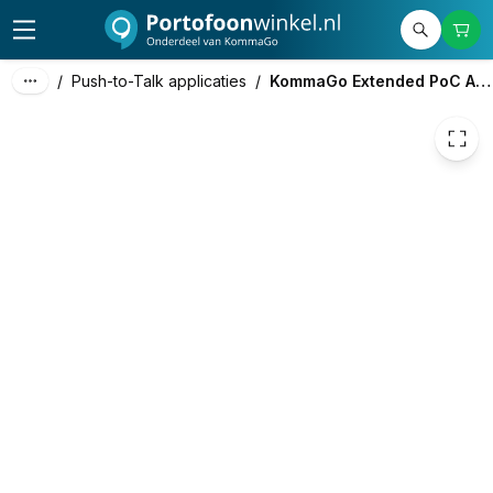
100,00
excl. btw
121,00
incl. btw
/
Push-to-Talk applicaties
/
KommaGo Extended PoC Applicatie