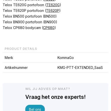
Telox TE620G portofoon (
TE620G
)
Telox TE620P portofoon (
TE620P
)
Telox BN500 portofoon (BN500)
Telox BN900 portofoon (BN900)
Telox CP680 bodycam (
CP680
)
PRODUCT DETAILS
Merk
KommaGo
Artikelnummer
KMG-PTT-EXTENDED_SaaS
WIL JIJ ADVIES OP MAAT?
Vraag het onze experts!
Bel ons