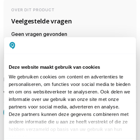
OVER DIT PRODUCT
Veelgestelde vragen
Geen vragen gevonden
Stel een vraag
Deze website maakt gebruik van cookies
We gebruiken cookies om content en advertenties te
REVIEWS
(
0
)
Ga naar Trusted Shops reviews
personaliseren, om functies voor social media te bieden
en om ons websiteverkeer te analyseren. Ook delen we
Wees de eerste die een review schrijft!
informatie over uw gebruik van onze site met onze
partners voor social media, adverteren en analyse.
Schrijf een review
Deze partners kunnen deze gegevens combineren met
andere informatie die u aan ze heeft verstrekt of die ze
hebben verzameld op basis van uw gebruik van hun
Accessoires
services.