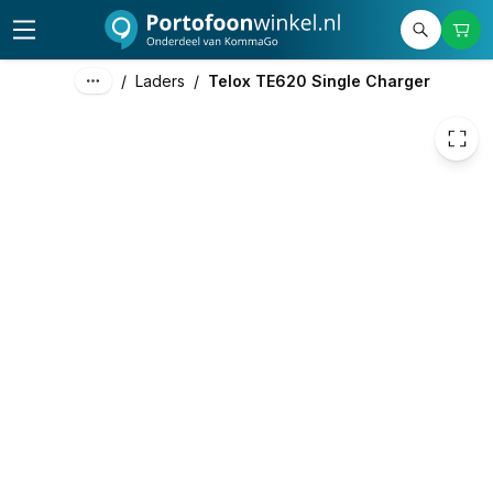
20,00
excl. btw
24,20
incl. btw
/
Laders
/
Telox TE620 Single Charger