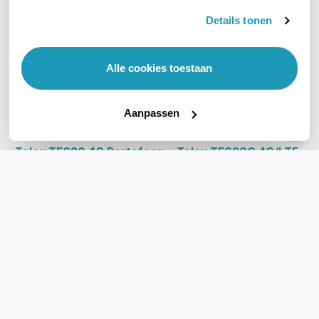
Details tonen
Alle cookies toestaan
Aanpassen
Telox TE620 4G Portofoon
Telox TE620G 4G/LTE
Draait op Android 10 | 4 inch
Portofoon
touchscreen | Stof- en
Google Supportive
waterbestendig (IP68)
Krachtige 4G portofoon met
239,00
landelijke dekking | Android
excl. btw
219,00
12 inclusief toegang tot
excl. btw
264,99
Google Play Store | Robuust
incl. btw
ontwerp met IP68
420,00
excl. btw
508,20
incl. btw