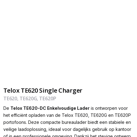
Telox TE620 Single Charger
TE620, TE620G, TE620P
De
Telox TE620-DC Enkelvoudige Lader
is ontworpen voor
het efficiënt opladen van de Telox TE620, TE620G en TE620P
portofoons. Deze compacte bureaulader biedt een stabiele en
veilige laadoplossing, ideaal voor dagelijks gebruik op kantoor
of in een professionele omgeving. Dankzij het stevige ontwerp