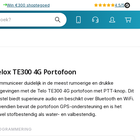
Win €300 shoptegoed
4.5/5
tw
zoek?
btw
lox TE300 4G Portofoon
municeer duidelijk in de meest rumoerige en drukke
gevingen met de Telo TE300 4G portofoon met PTT-knop. Dit
stel biedt superieure audio en beschikt over Bluetooth en WiFi.
endien bevat de portofoon GPS-ondersteuning en is het
el stofbestendig als water- en valbestendig.
OGRAMMERING