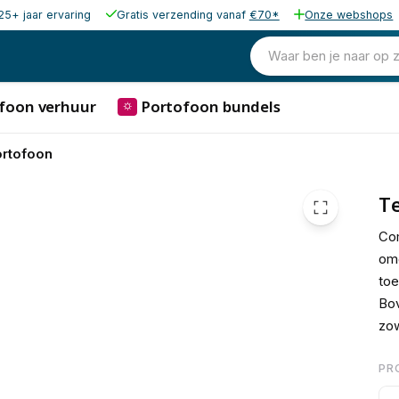
25+ jaar ervaring
Gratis verzending vanaf
€70*
Onze webshops
99,00
excl. b
119,79
Waar ben je naar op 
incl. 
foon verhuur
Portofoon bundels
⛭
rtofoon
Te
Com
om
toe
Bov
zow
PR