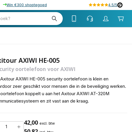
Win €300 shoptegoed
4.5/5
tw
zoek?
tw
itour AXIWI HE-005
curity oortelefoon voor AXIWI
Axitour AXIWI HE-005 security oortelefoon is klein en
rdoor zeer geschikt voor mensen die in de beveiliging werken.
oortelefoon koppelt u aan het Axitour AXIWI AT-320M
municatiesysteem en zit vast aan de kraag.
42,00
excl. btw
50,82