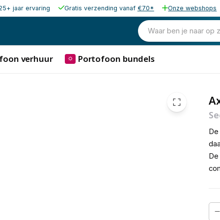
25+ jaar ervaring
Gratis verzending vanaf
€70*
Onze webshops
42,00
excl. b
50,82
Waar ben je naar op 
incl. b
foon verhuur
Portofoon bundels
⛭
Ax
Se
De 
daa
De 
com