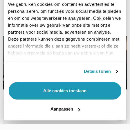
We gebruiken cookies om content en advertenties te
Bel ons
personaliseren, om functies voor social media te bieden
en om ons websiteverkeer te analyseren. Ook delen we
E-mail
informatie over uw gebruik van onze site met onze
partners voor social media, adverteren en analyse.
Deze partners kunnen deze gegevens combineren met
andere informatie die u aan ze heeft verstrekt of die ze
hebben verzameld op basis van uw gebruik van hun
services.
Details tonen
Alle cookies toestaan
OVER DIT PRODUCT
Aanpassen
Veelgestelde vragen
Geen vragen gevonden