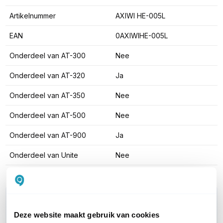
Artikelnummer
AXIWI HE-005L
EAN
0AXIWIHE-005L
Onderdeel van AT-300
Nee
Onderdeel van AT-320
Ja
Onderdeel van AT-350
Nee
Onderdeel van AT-500
Nee
Onderdeel van AT-900
Ja
Onderdeel van Unite
Nee
WIL JIJ ADVIES OP MAAT?
Vraag het onze experts!
Deze website maakt gebruik van cookies