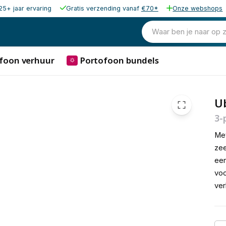
25+ jaar ervaring
Gratis verzending vanaf
€70*
Onze webshops
47,89
excl. b
57,95
Waar ben je naar op 
incl. b
foon verhuur
Portofoon bundels
⛭
Ub
3-
Met
zee
een
voo
ver