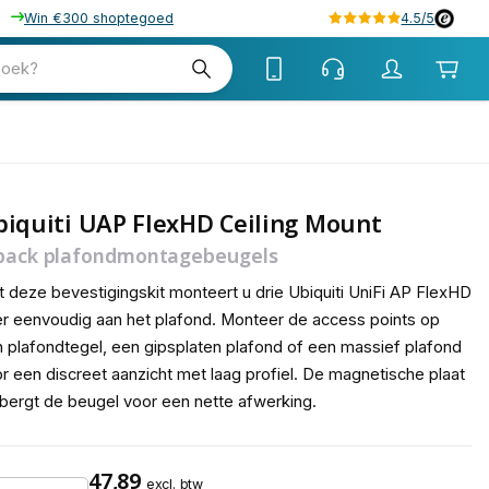
Win €300 shoptegoed
4.5/5
tw
zoek?
tw
iquiti UAP FlexHD Ceiling Mount
pack plafondmontagebeugels
 deze bevestigingskit monteert u drie Ubiquiti UniFi AP FlexHD
r eenvoudig aan het plafond. Monteer de access points op
 plafondtegel, een gipsplaten plafond of een massief plafond
r een discreet aanzicht met laag profiel. De magnetische plaat
bergt de beugel voor een nette afwerking.
47,89
excl. btw