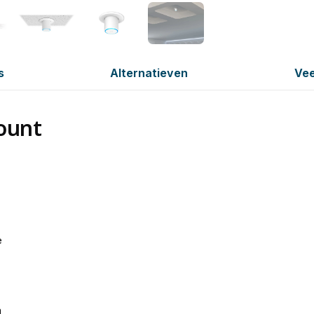
s
Alternatieven
Vee
ount
e
n