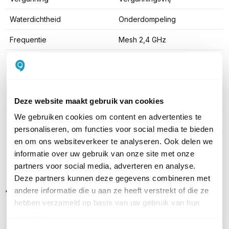
Waterdichtheid
Onderdompeling
Frequentie
Mesh 2,4 GHz
Techniek
Digitaal
Aantal kanalen
6
Keypad
Nee
Deze website maakt gebruik van cookies
We gebruiken cookies om content en advertenties te
Kleur
Zwart
personaliseren, om functies voor social media te bieden
en om ons websiteverkeer te analyseren. Ook delen we
Toon meer
informatie over uw gebruik van onze site met onze
partners voor social media, adverteren en analyse.
Deze partners kunnen deze gegevens combineren met
Alternatieven
andere informatie die u aan ze heeft verstrekt of die ze
hebben verzameld op basis van uw gebruik van hun
services.