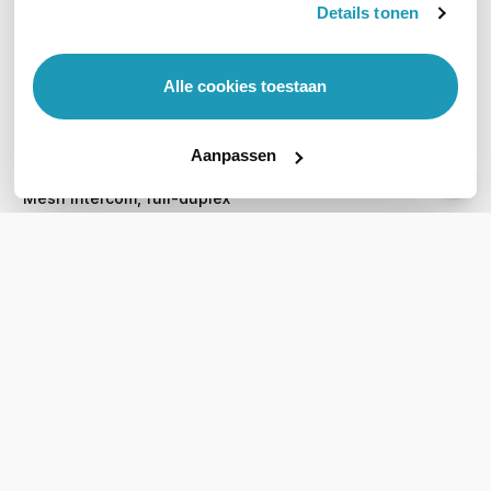
Details tonen
Alle cookies toestaan
Aanpassen
Sena Nautitalk Bosun
Mesh Intercom, full-duplex
groepscommunicatie
226,35
excl. btw
273,88
incl. btw
Op werkdagen voor 21:00
besteld, morgen in huis
Vergelijk
WIL JIJ ADVIES OP MAAT?
Vraag het onze experts!