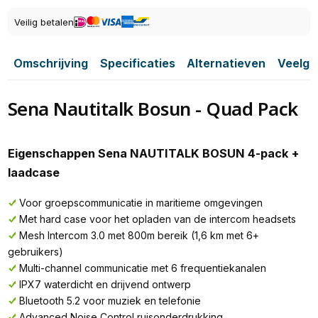
Veilig betalen
Omschrijving
Specificaties
Alternatieven
Veelge
Sena Nautitalk Bosun - Quad Pack
Eigenschappen Sena NAUTITALK BOSUN 4-pack +
laadcase
Voor groepscommunicatie in maritieme omgevingen
Met hard case voor het opladen van de intercom headsets
Mesh Intercom 3.0 met 800m bereik (1,6 km met 6+
gebruikers)
Multi-channel communicatie met 6 frequentiekanalen
IPX7 waterdicht en drijvend ontwerp
Bluetooth 5.2 voor muziek en telefonie
Advanced Noise Control ruisonderdrukking