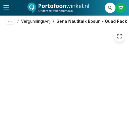
1.658,58
excl. btw
2.006,88
incl. btw
/
Vergunningsvrij
/
Sena Nautitalk Bosun - Quad Pack