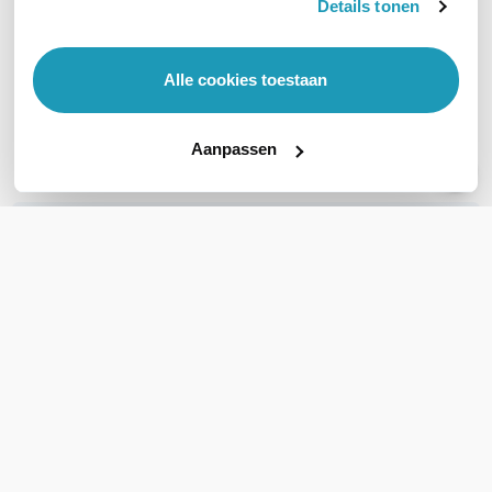
Details tonen
169,32
186,88
excl. btw
incl. btw
204,88
incl. btw
Alle cookies toestaan
Levertijd 1 tot 3 werkdagen
Levertijd 1 tot 3 werkdagen
Aanpassen
Vergelijk
Vergelijk
WIL JIJ ADVIES OP MAAT?
Vraag het onze experts!
Bel ons
E-mail