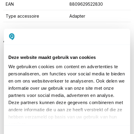
EAN
8809629522830
Type accessoire
Adapter
Alternatieven
Deze website maakt gebruik van cookies
We gebruiken cookies om content en advertenties te
personaliseren, om functies voor social media te bieden
en om ons websiteverkeer te analyseren. Ook delen we
informatie over uw gebruik van onze site met onze
partners voor social media, adverteren en analyse.
Deze partners kunnen deze gegevens combineren met
Sena Expand Mesh
Sena SPH10
andere informatie die u aan ze heeft verstrekt of die ze
hebben verzameld op basis van uw gebruik van hun
Compacte headset voorzien
Bluetooth, full-duplex
services.
van de Mesh intercom
intercom, bereik 900m
techniek
154,45
excl. btw