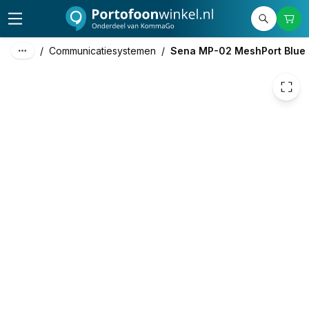
165,19
excl. btw
199,88
incl. btw
/
Communicatiesystemen
/
Sena MP-02 MeshPort Blue