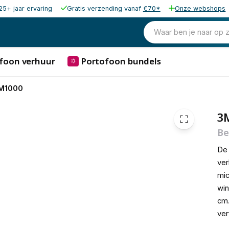
25+ jaar ervaring
Gratis verzending vanaf
€70*
Onze webshops
35,27
excl. b
42,68
Waar ben je naar op 
incl. b
foon verhuur
Portofoon bundels
⛭
YM1000
3
Be
De 
ver
mic
win
cm
ve