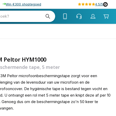
Win €300 shoptegoed
4.5/5
tw
zoek?
tw
M Peltor HYM1000
schermende tape, 5 meter
3M Peltor microfoonbeschermingstape zorgt voor een
lenging van de levensduur van uw microfoon en de
rofooncover. De hygiënische tape is bestand tegen vocht en
d. U ontvangt een rol met 5 meter tape en knipt deze af per 10
. Genoeg dus om de beschermingstape zo'n 50 keer te
rvangen.