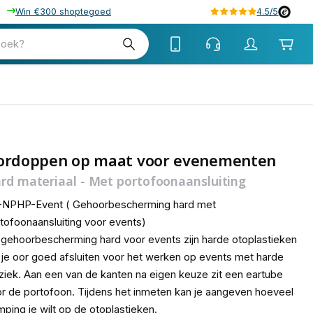
Win €300 shoptegoed
4.5/5
tw
zoek?
tw
ordoppen op maat voor evenementen
rd materiaal - Met portofoonaansluiting
-NPHP-Event ( Gehoorbescherming hard met
tofoonaansluiting voor events)
gehoorbescherming hard voor events zijn harde otoplastieken
 je oor goed afsluiten voor het werken op events met harde
iek. Aan een van de kanten na eigen keuze zit een eartube
r de portofoon. Tijdens het inmeten kan je aangeven hoeveel
ping je wilt op de otoplastieken.