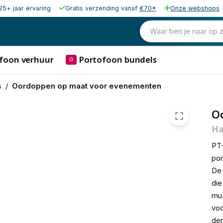
25+ jaar ervaring
Gratis verzending vanaf
€70*
Onze webshops
125,00
excl. b
151,25
Waar ben je naar op 
incl. b
foon verhuur
Portofoon bundels
⛭
s
/
Oordoppen op maat voor evenementen
O
Ha
PT
por
De 
die
muz
voo
dem