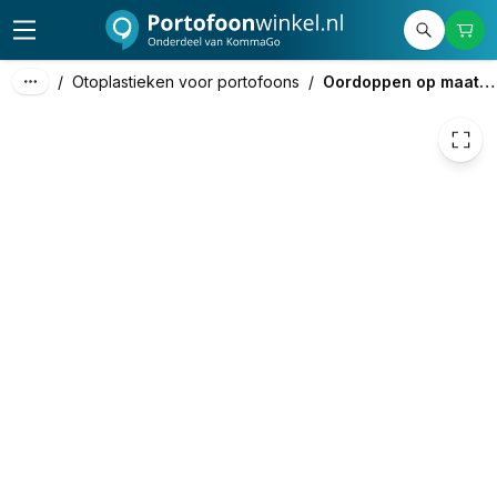
115,00
excl. btw
139,15
incl. btw
/
Otoplastieken voor portofoons
/
Oordoppen op maat voor de bouw