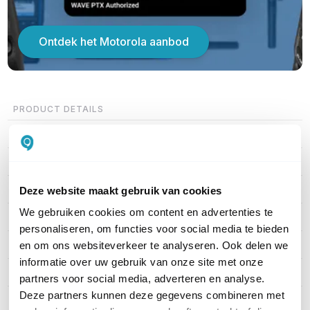
Ontdek het Motorola aanbod
PRODUCT DETAILS
Merk
Motorola
Artikelnummer
MDH56JCC9LA3AN
Indicatie bereik
Tot 6 km
Deze website maakt gebruik van cookies
We gebruiken cookies om content en advertenties te
Vergunning
Met vergunning
personaliseren, om functies voor social media te bieden
Waterdichtheid
Onderdompeling
en om ons websiteverkeer te analyseren. Ook delen we
informatie over uw gebruik van onze site met onze
Frequentie
VHF (Buiten / Open veld)
partners voor social media, adverteren en analyse.
Deze partners kunnen deze gegevens combineren met
Indicatie accuduur
15-20 uur