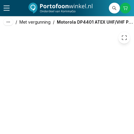
€ 1.208,79
€ 1.087,79
/
Met vergunning
/
Motorola DP4401 ATEX UHF/VHF Portofoon