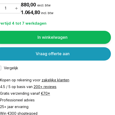
880,00
excl. btw
1.064,80
incl. btw
ertijd 4 tot 7 werkdagen
In winkelwagen
Vraag offerte aan
Vergelijk
Kopen op rekening voor
zakelijke klanten
4.5 / 5 op basis van
200+ reviews
Gratis verzending vanaf
€70*
Professioneel advies
25+ jaar ervaring
Win €300 shoptegoed