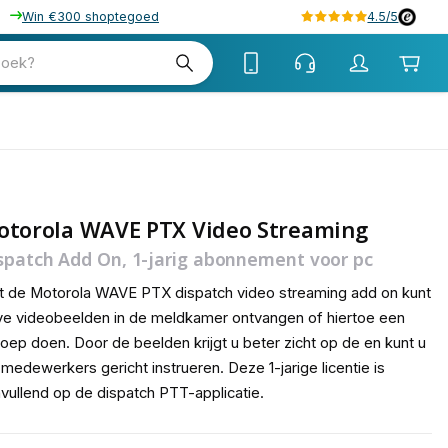
Win €300 shoptegoed
4.5/5
w
zoek?
btw
otorola WAVE PTX Video Streaming
spatch Add On, 1-jarig abonnement voor pc
 de Motorola WAVE PTX dispatch video streaming add on kunt
ive videobeelden in de meldkamer ontvangen of hiertoe een
oep doen. Door de beelden krijgt u beter zicht op de en kunt u
medewerkers gericht instrueren. Deze 1-jarige licentie is
vullend op de dispatch PTT-applicatie.