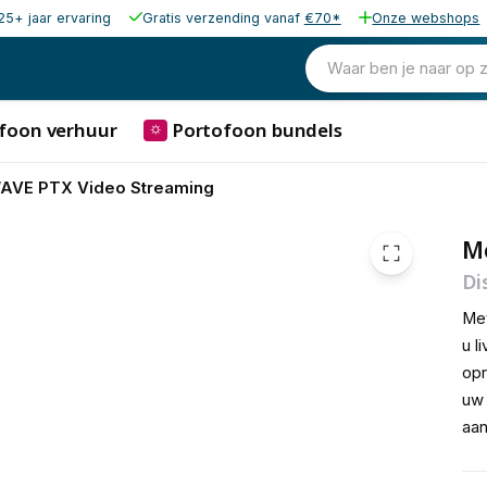
25+ jaar ervaring
Gratis verzending vanaf
€70*
Onze webshops
880,00
excl. bt
1.064,80
Waar ben je naar op 
incl. 
foon verhuur
Portofoon bundels
⛭
AVE PTX Video Streaming
M
Di
Met
u l
opr
uw 
aan