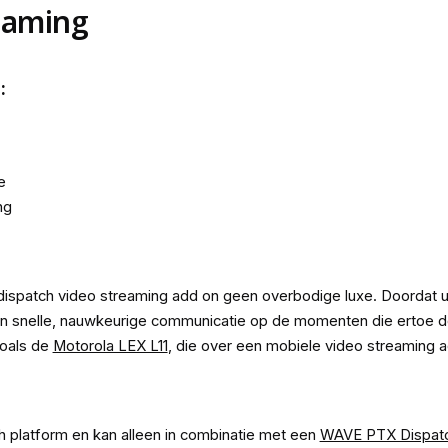
eaming
:
e
ng
patch video streaming add on geen overbodige luxe. Doordat u l
t een snelle, nauwkeurige communicatie op de momenten die ertoe d
zoals de
Motorola LEX L11
, die over een mobiele video streaming 
h platform en kan alleen in combinatie met een
WAVE PTX Dispatch