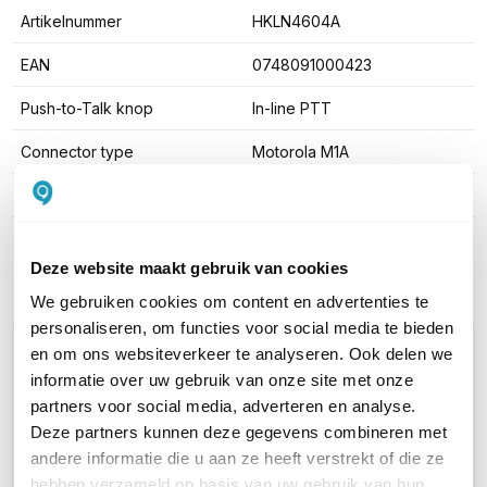
Artikelnummer
HKLN4604A
EAN
0748091000423
Push-to-Talk knop
In-line PTT
Connector type
Motorola M1A
Draagstijl
C-oortje
Toon meer
Deze website maakt gebruik van cookies
We gebruiken cookies om content en advertenties te
personaliseren, om functies voor social media te bieden
WIL JIJ ADVIES OP MAAT?
en om ons websiteverkeer te analyseren. Ook delen we
Vraag het onze experts!
informatie over uw gebruik van onze site met onze
partners voor social media, adverteren en analyse.
Deze partners kunnen deze gegevens combineren met
Bel ons
andere informatie die u aan ze heeft verstrekt of die ze
hebben verzameld op basis van uw gebruik van hun