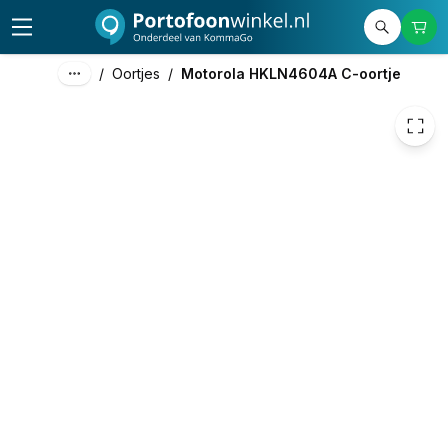
33,80
excl. btw
40,90
incl. btw
/
Oortjes
/
Motorola HKLN4604A C-oortje