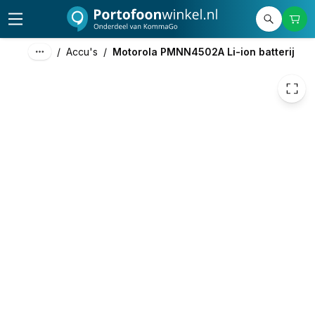
180,00
excl. btw
217,80
incl. btw
/
Accu's
/
Motorola PMNN4502A Li-ion batterij