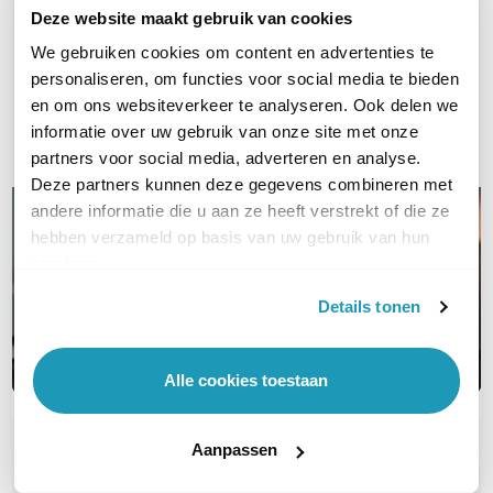
Deze website maakt gebruik van cookies
Vraag het onze experts!
We gebruiken cookies om content en advertenties te
personaliseren, om functies voor social media te bieden
Bel ons
en om ons websiteverkeer te analyseren. Ook delen we
informatie over uw gebruik van onze site met onze
E-mail
partners voor social media, adverteren en analyse.
Deze partners kunnen deze gegevens combineren met
andere informatie die u aan ze heeft verstrekt of die ze
hebben verzameld op basis van uw gebruik van hun
services.
Details tonen
Alle cookies toestaan
Aanpassen
OVER DIT PRODUCT
Veelgestelde vragen