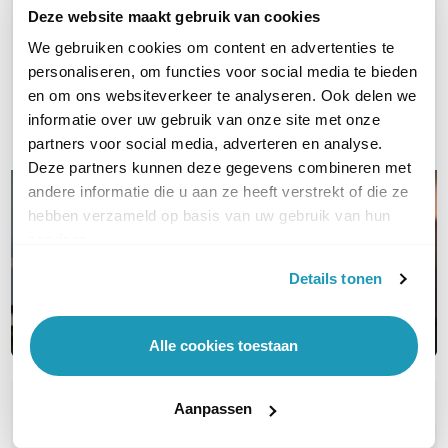
Deze website maakt gebruik van cookies
Vraag het onze experts!
We gebruiken cookies om content en advertenties te
personaliseren, om functies voor social media te bieden
Bel ons
en om ons websiteverkeer te analyseren. Ook delen we
informatie over uw gebruik van onze site met onze
E-mail
partners voor social media, adverteren en analyse.
Deze partners kunnen deze gegevens combineren met
andere informatie die u aan ze heeft verstrekt of die ze
hebben verzameld op basis van uw gebruik van hun
services.
Details tonen
Alle cookies toestaan
Aanpassen
OVER DIT PRODUCT
Veelgestelde vragen