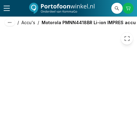
110,00
excl. btw
133,10
incl. btw
/
Accu's
/
Motorola PMNN4418BR Li-ion IMPRES accu