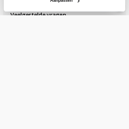
Aanpassen
OVER DIT PRODUCT
Veelgestelde vragen
Geen vragen gevonden
Stel een vraag
REVIEWS
(
0
)
Ga naar Trusted Shops reviews
Wees de eerste die een review schrijft!
Schrijf een review
Support