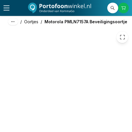
50,00
excl. btw
60,50
incl. btw
/
Oortjes
/
Motorola PMLN7157A Beveiligingsoortje