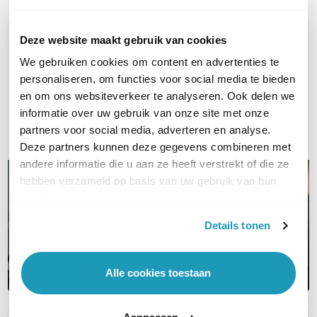
WIL JIJ ADVIES OP MAAT?
Deze website maakt gebruik van cookies
Vraag het onze experts!
We gebruiken cookies om content en advertenties te
personaliseren, om functies voor social media te bieden
Bel ons
en om ons websiteverkeer te analyseren. Ook delen we
informatie over uw gebruik van onze site met onze
E-mail
partners voor social media, adverteren en analyse.
Deze partners kunnen deze gegevens combineren met
andere informatie die u aan ze heeft verstrekt of die ze
hebben verzameld op basis van uw gebruik van hun
services.
Details tonen
Alle cookies toestaan