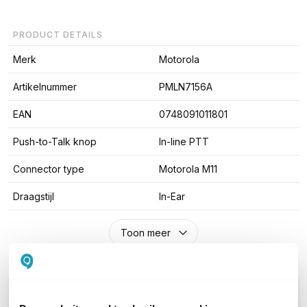
PRODUCT DETAILS
Merk
Motorola
Artikelnummer
PMLN7156A
EAN
0748091011801
Push-to-Talk knop
In-line PTT
Connector type
Motorola M11
Draagstijl
In-Ear
Toon meer
WIL JIJ ADVIES OP MAAT?