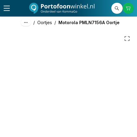
25,00
excl. btw
30,25
incl. btw
/
Oortjes
/
Motorola PMLN7156A Oortje