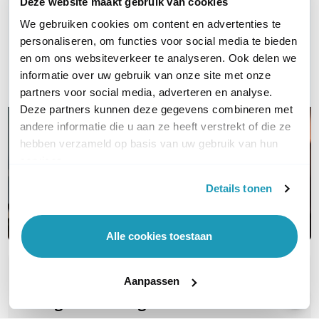
Deze website maakt gebruik van cookies
Vraag het onze experts!
We gebruiken cookies om content en advertenties te
personaliseren, om functies voor social media te bieden
Bel ons
en om ons websiteverkeer te analyseren. Ook delen we
informatie over uw gebruik van onze site met onze
E-mail
partners voor social media, adverteren en analyse.
Deze partners kunnen deze gegevens combineren met
andere informatie die u aan ze heeft verstrekt of die ze
hebben verzameld op basis van uw gebruik van hun
services.
Details tonen
Alle cookies toestaan
OVER DIT PRODUCT
Aanpassen
Veelgestelde vragen