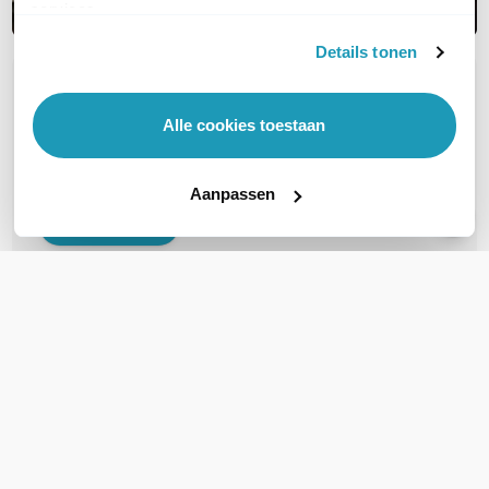
services.
Details tonen
OVER DIT PRODUCT
Alle cookies toestaan
Veelgestelde vragen
Geen vragen gevonden
Aanpassen
Stel een vraag
REVIEWS
(
0
)
Ga naar Trusted Shops reviews
Wees de eerste die een review schrijft!
Schrijf een review