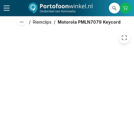
13,50
excl. btw
16,34
incl. btw
/
Riemclips
/
Motorola PMLN7079 Keycord