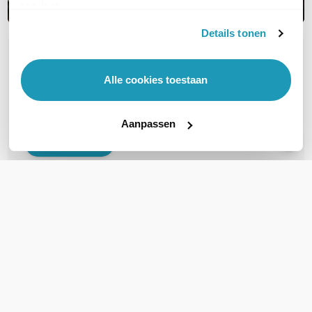
services.
Details tonen
OVER DIT PRODUCT
Alle cookies toestaan
Veelgestelde vragen
Geen vragen gevonden
Aanpassen
Stel een vraag
REVIEWS
(
0
)
Ga naar Trusted Shops reviews
Wees de eerste die een review schrijft!
Schrijf een review