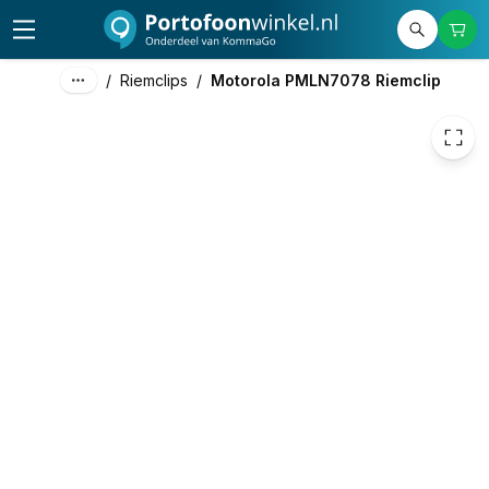
13,50
excl. btw
16,34
incl. btw
/
Riemclips
/
Motorola PMLN7078 Riemclip