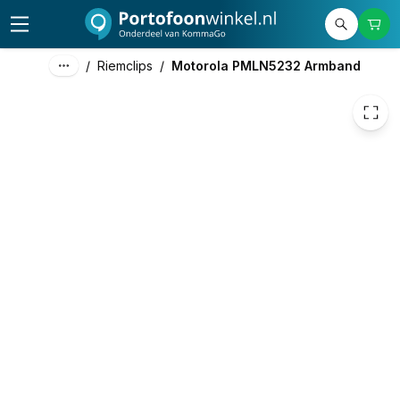
31,50
excl. btw
38,12
incl. btw
/
Riemclips
/
Motorola PMLN5232 Armband