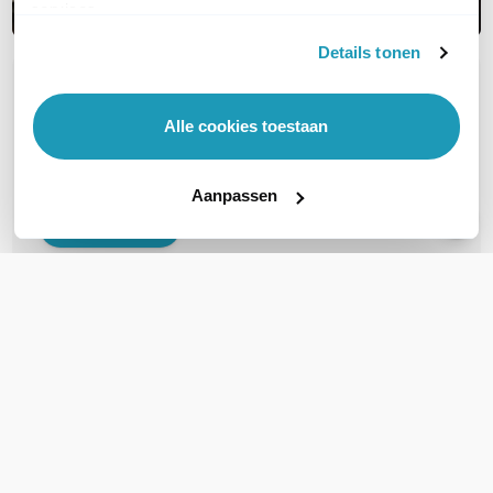
services.
Details tonen
OVER DIT PRODUCT
Alle cookies toestaan
Veelgestelde vragen
Geen vragen gevonden
Aanpassen
Stel een vraag
REVIEWS
(
0
)
Ga naar Trusted Shops reviews
Wees de eerste die een review schrijft!
Schrijf een review