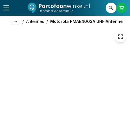
15,00
excl. btw
18,15
incl. btw
/
Antennes
/
Motorola PMAE4003A UHF Antenne