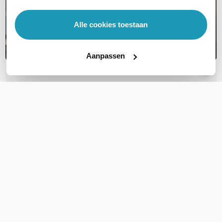
Alle cookies toestaan
Aanpassen
OVER DIT PRODUCT
Veelgestelde vragen
Geen vragen gevonden
Stel een vraag
REVIEWS
(
0
)
Ga naar Trusted Shops reviews
Wees de eerste die een review schrijft!