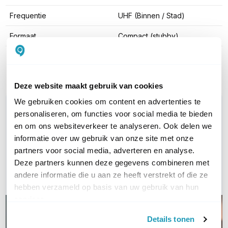
Frequentie
UHF (Binnen / Stad)
Formaat
Compact (stubby)
Toon meer
Deze website maakt gebruik van cookies
We gebruiken cookies om content en advertenties te
WIL JIJ ADVIES OP MAAT?
personaliseren, om functies voor social media te bieden
Vraag het onze experts!
en om ons websiteverkeer te analyseren. Ook delen we
informatie over uw gebruik van onze site met onze
Bel ons
partners voor social media, adverteren en analyse.
Deze partners kunnen deze gegevens combineren met
E-mail
andere informatie die u aan ze heeft verstrekt of die ze
hebben verzameld op basis van uw gebruik van hun
services.
Details tonen