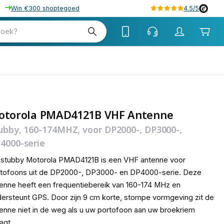
Win €300 shoptegoed
4.5/5
tw
zoek?
tw
otorola PMAD4121B VHF Antenne
ubby, 160-174MHZ, voor DP2000-, DP3000-,
4000-serie
stubby Motorola PMAD4121B is een VHF antenne voor
rtofoons uit de DP2000-, DP3000- en DP4000-serie. Deze
enne heeft een frequentiebereik van 160-174 MHz en
ersteunt GPS. Door zijn 9 cm korte, stompe vormgeving zit de
enne niet in de weg als u uw portofoon aan uw broekriem
agt.