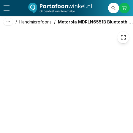
539,50
excl. btw
652,80
incl. btw
/
Handmicrofoons
/
Motorola MDRLN6551B Bluetooth Handmicrofoon