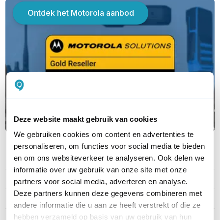
Ontdek het Motorola aanbod
Deze website maakt gebruik van cookies
We gebruiken cookies om content en advertenties te
personaliseren, om functies voor social media te bieden
en om ons websiteverkeer te analyseren. Ook delen we
PRODUCT DETAILS
informatie over uw gebruik van onze site met onze
Merk
Motorola
partners voor social media, adverteren en analyse.
Deze partners kunnen deze gegevens combineren met
Artikelnummer
MDRLN6551B
andere informatie die u aan ze heeft verstrekt of die ze
hebben verzameld op basis van uw gebruik van hun