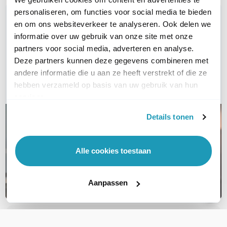
personaliseren, om functies voor social media te bieden
WIL JIJ ADVIES OP MAAT?
en om ons websiteverkeer te analyseren. Ook delen we
Vraag het onze experts!
informatie over uw gebruik van onze site met onze
partners voor social media, adverteren en analyse.
Bel ons
Deze partners kunnen deze gegevens combineren met
andere informatie die u aan ze heeft verstrekt of die ze
E-mail
hebben verzameld op basis van uw gebruik van hun
services.
Details tonen
Alle cookies toestaan
Aanpassen
OVER DIT PRODUCT