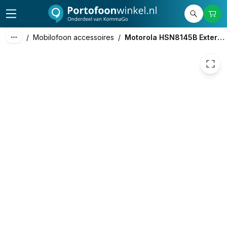
33,50
excl. btw
40,54
incl. btw
/
Mobilofoon accessoires
/
Motorola HSN8145B Externe Speaker 7.5W