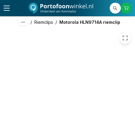
7,50
excl. btw
9,08
incl. btw
/
Riemclips
/
Motorola HLN9714A riemclip