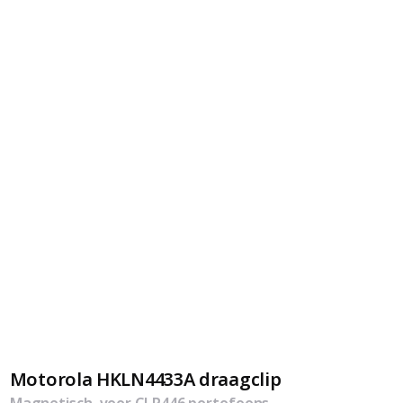
Motorola HKLN4433A draagclip
Magnetisch, voor CLP446 portofoons