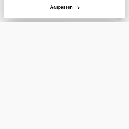
Aanpassen
Accessoires
Motorola IXPN4029
groepslader
voor 6 CLP446 of CLP446e
portofoons
6-vaks groepslader | Voor
Motorola CLP446 | Beschermt
accu's tegen overladen
173,00
excl. btw