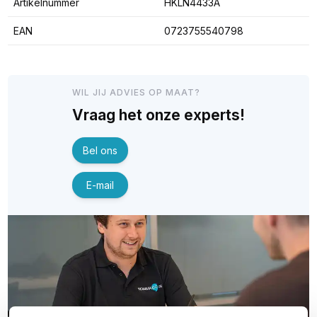
Artikelnummer
HKLN4433A
EAN
0723755540798
WIL JIJ ADVIES OP MAAT?
Vraag het onze experts!
Bel ons
E-mail