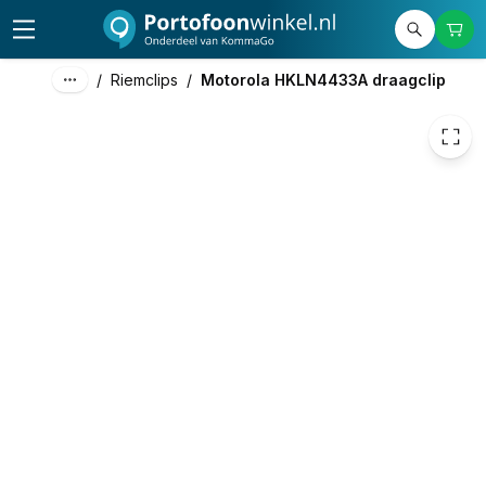
20,00
excl. btw
24,20
incl. btw
/
Riemclips
/
Motorola HKLN4433A draagclip