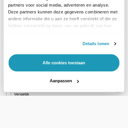
partners voor social media, adverteren en analyse.
Deze partners kunnen deze gegevens combineren met
andere informatie die u aan ze heeft verstrekt of die ze
hebben verzameld op basis van uw gebruik van hun
services.
Motorola ATEX Batterij
Details tonen
Voor Motorola DP4400 en
DP4800 ATEX
Alle cookies toestaan
300,00
excl. btw
363,00
incl. btw
Op werkdagen voor 21:00
Aanpassen
besteld, morgen in huis
Vergelijk
WIL JIJ ADVIES OP MAAT?
Vraag het onze experts!