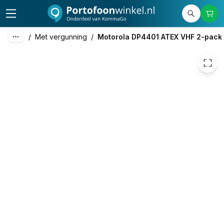
2.300,00
excl. btw
2.783,00
incl. btw
/
Met vergunning
/
Motorola DP4401 ATEX VHF 2-pack