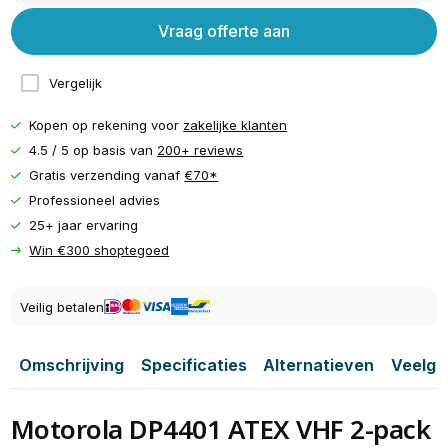
Vraag offerte aan
Vergelijk
Kopen op rekening voor
zakelijke klanten
4.5 / 5 op basis van
200+ reviews
Gratis verzending vanaf
€70*
Professioneel advies
25+ jaar ervaring
Win €300 shoptegoed
Veilig betalen
Omschrijving
Specificaties
Alternatieven
Veelge
Motorola DP4401 ATEX VHF 2-pack