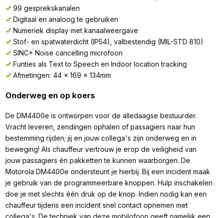
99 gesprekskanalen
Digitaal en analoog te gebruiken
Numeriek display met kanaalweergave
Stof- en spatwaterdicht (IP54), valbestendig (MIL-STD 810)
SINC+ Noise cancelling microfoon
Funties als Text to Speech en Indoor location tracking
Afmetingen: 44 x 169 x 134mm
Onderweg en op koers
De DM4400e is ontworpen voor de alledaagse bestuurder.
Vracht leveren, zendingen ophalen of passagiers naar hun
bestemming rijden; jij en jouw collega's zijn onderweg en in
beweging! Als chauffeur vertrouw je erop de veiligheid van
jouw passagiers én pakketten te kunnen waarborgen. De
Motorola DM4400e ondersteunt je hierbij. Bij een incident maak
je gebruik van de programmeerbare knoppen. Hulp inschakelen
doe je met slechts één druk op de knop. Indien nodig kan een
chauffeur tijdens een incident snel contact opnemen met
collega's. De techniek van deze mobilofoon geeft namelijk een