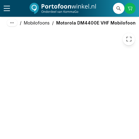
531,00
excl. btw
642,51
incl. btw
/
Mobilofoons
/
Motorola DM4400E VHF Mobilofoon