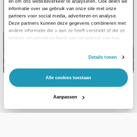
en om ons websiteverkeer te analyseren. Ook delen we
informatie over uw gebruik van onze site met onze
partners voor social media, adverteren en analyse.
Deze partners kunnen deze gegevens combineren met
andere informatie die u aan ze heeft verstrekt of die ze
hebben verzameld op basis van uw gebruik van hun
services.
Details tonen
Alle cookies toestaan
PRODUCT DETAILS
Aanpassen
Merk
Motorola
Artikelnummer
MDM28JNC9VA2AN
Frequentie
VHF (Buiten / Open veld)