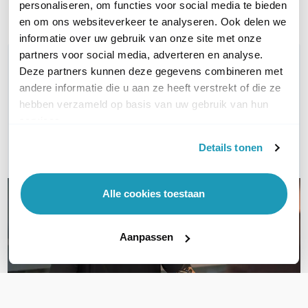
Toon meer
personaliseren, om functies voor social media te bieden
en om ons websiteverkeer te analyseren. Ook delen we
informatie over uw gebruik van onze site met onze
partners voor social media, adverteren en analyse.
WIL JIJ ADVIES OP MAAT?
Deze partners kunnen deze gegevens combineren met
Vraag het onze experts!
andere informatie die u aan ze heeft verstrekt of die ze
hebben verzameld op basis van uw gebruik van hun
Bel ons
services.
Details tonen
E-mail
Alle cookies toestaan
Aanpassen