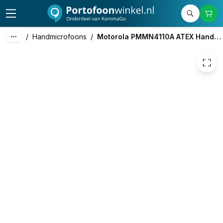
514,00
excl. btw
621,94
incl. btw
/
Handmicrofoons
/
Motorola PMMN4110A ATEX Handmicrofoon