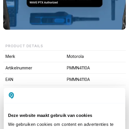
PRODUCT DETAILS
Merk
Motorola
Artikelnummer
PMMN4110A
EAN
PMMN4110A
Met Push-to-Talk knop
Ja
IP Certificering
IP67
Connector type
Motorola M7
Deze website maakt gebruik van cookies
We gebruiken cookies om content en advertenties te