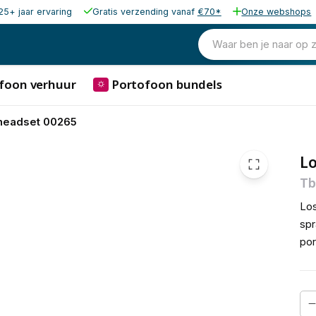
25+ jaar ervaring
Gratis verzending vanaf
€70*
Onze webshops
20,62
excl. b
24,95
Waar ben je naar op 
incl. b
foon verhuur
Portofoon bundels
⛭
headset 00265
Lo
Tb
Los
spr
por