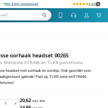
Win €300 shoptegoed
4.5/5
tw
zoek?
tw
sse oorhaak headset 00265
v Motorola XTR446 en TLKR portofoons
se headset met oorhaak en oordop. Ook geschikt voor
aakgestuurd gebruik! Past op TLKR serie enXTR446
tofoons!
20,62
excl. btw
24,95