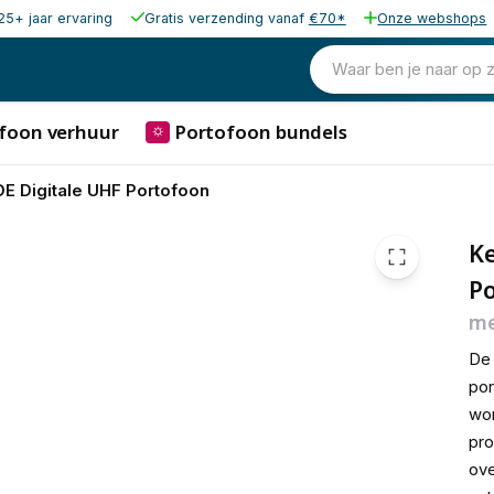
25+ jaar ervaring
Gratis verzending vanaf
€70*
Onze webshops
€ 320,
Waar ben je naar op 
foon verhuur
Portofoon bundels
⛭
 Digitale UHF Portofoon
K
P
me
D
por
wor
pro
ove