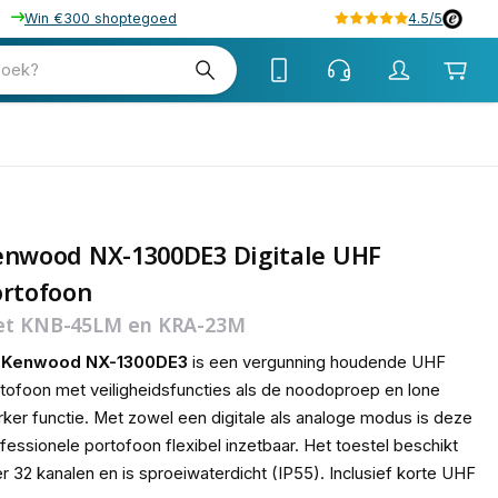
Win €300 shoptegoed
4.5/5
65
zoek?
enwood NX-1300DE3 Digitale UHF
ortofoon
t KNB-45LM en KRA-23M
e
Kenwood NX-1300DE3
is een vergunning houdende UHF
tofoon met veiligheidsfuncties als de noodoproep en lone
ker functie. Met zowel een digitale als analoge modus is deze
fessionele portofoon flexibel inzetbaar. Het toestel beschikt
r 32 kanalen en is sproeiwaterdicht (IP55). Inclusief korte UHF