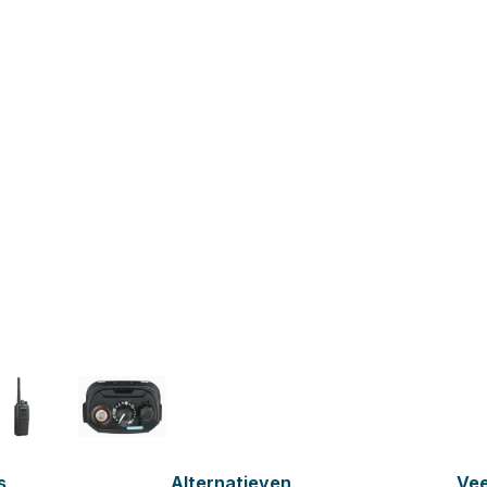
s
Alternatieven
Vee