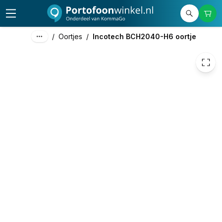
19,50
excl. btw
23,60
incl. btw
/
Oortjes
/
Incotech BCH2040-H6 oortje