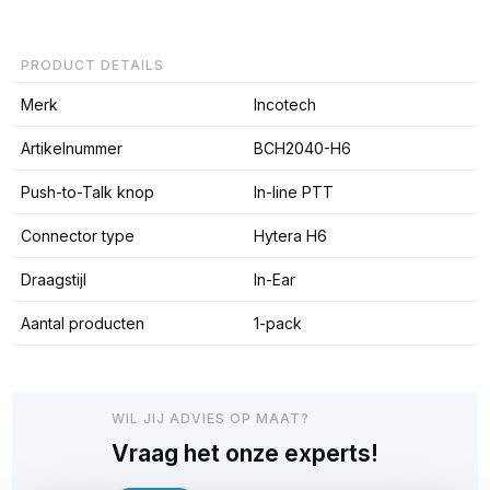
PRODUCT DETAILS
Merk
Incotech
Artikelnummer
BCH2040-H6
Push-to-Talk knop
In-line PTT
Connector type
Hytera H6
Draagstijl
In-Ear
Aantal producten
1-pack
WIL JIJ ADVIES OP MAAT?
Vraag het onze experts!