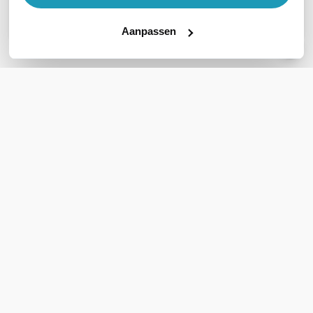
Stel een vraag
Aanpassen
REVIEWS
(
0
)
Ga naar Trusted Shops reviews
Wees de eerste die een review schrijft!
Schrijf een review
Support
Klantenservice
Bestellen & Betalen