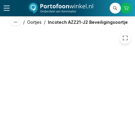
34,00
excl. btw
41,14
incl. btw
/
Oortjes
/
Incotech AZZ21-J2 Beveiligingsoortje