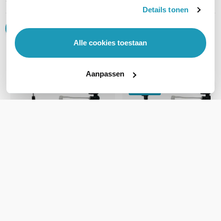
Details tonen
Schrijf een review
Alle cookies toestaan
Accessoires
Aanpassen
OP = OP
Incotech AZZ22-K4
Incotech AZZ22-J2
Beveiligingsoortje
Beveiligingsoortje
Listen Only, K4-connector, 40
Listen Only, 2,5mm jack, 40
centimeter
centimeter