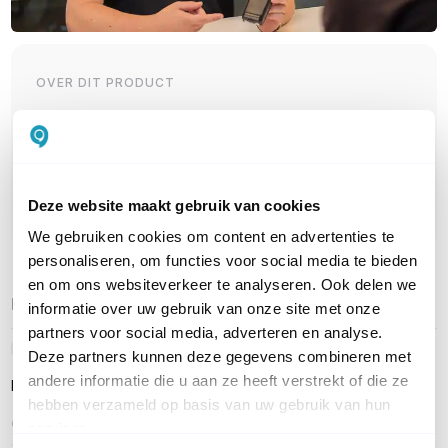
OVER DIT PRODUCT
Veelgestelde vragen
Geen vragen gevonden
Stel een vraag
Deze website maakt gebruik van cookies
We gebruiken cookies om content en advertenties te
personaliseren, om functies voor social media te bieden
en om ons websiteverkeer te analyseren. Ook delen we
REVIEWS
(
1
)
Ga naar Trusted Shops reviews
informatie over uw gebruik van onze site met onze
partners voor social media, adverteren en analyse.
Product werkt fantastische goed geluid
5/5
Deze partners kunnen deze gegevens combineren met
andere informatie die u aan ze heeft verstrekt of die ze
Product werkt fantastische goed geluid
hebben verzameld op basis van uw gebruik van hun
Geschreven door Trusted Shops
services.
31 juli 2023 om 08:50