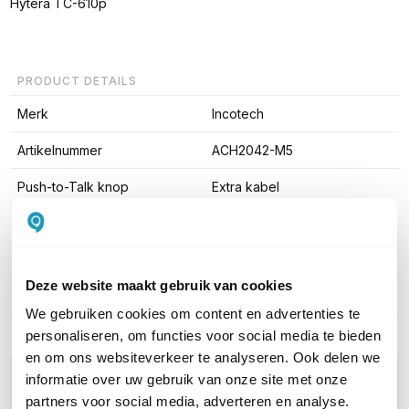
Hytera TC-610p
PRODUCT DETAILS
Merk
Incotech
Artikelnummer
ACH2042-M5
Push-to-Talk knop
Extra kabel
Connector type
Motorola M5
Draagstijl
Beveiligingsoortje
Deze website maakt gebruik van cookies
Aantal producten
1-pack
We gebruiken cookies om content en advertenties te
personaliseren, om functies voor social media te bieden
en om ons websiteverkeer te analyseren. Ook delen we
WIL JIJ ADVIES OP MAAT?
informatie over uw gebruik van onze site met onze
Vraag het onze experts!
partners voor social media, adverteren en analyse.