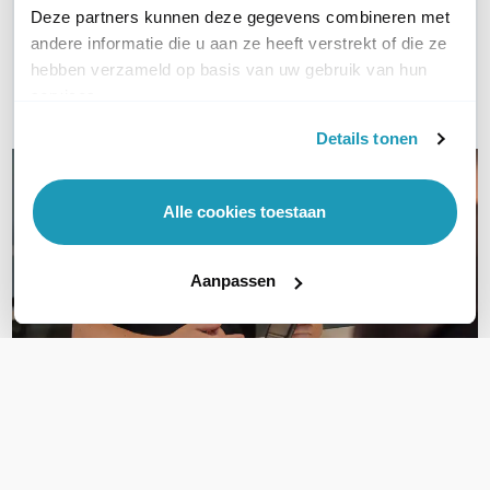
Deze partners kunnen deze gegevens combineren met
andere informatie die u aan ze heeft verstrekt of die ze
Bel ons
hebben verzameld op basis van uw gebruik van hun
services.
E-mail
Details tonen
Alle cookies toestaan
Aanpassen
OVER DIT PRODUCT
Veelgestelde vragen