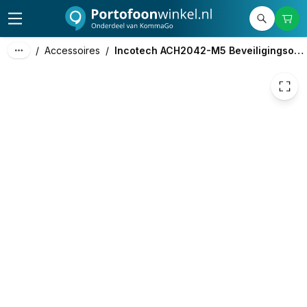
48,00
excl. btw
58,08
incl. btw
/
Accessoires
/
Incotech ACH2042-M5 Beveiligingsoortje