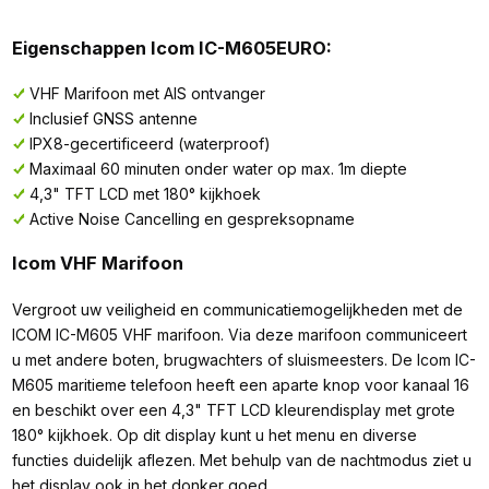
Eigenschappen Icom IC-M605EURO:
VHF Marifoon met AIS ontvanger
Inclusief GNSS antenne
IPX8-gecertificeerd (waterproof)
Maximaal 60 minuten onder water op max. 1m diepte
4,3" TFT LCD met 180° kijkhoek
Active Noise Cancelling en gespreksopname
Icom VHF Marifoon
Vergroot uw veiligheid en communicatiemogelijkheden met de
ICOM IC-M605 VHF marifoon. Via deze marifoon communiceert
u met andere boten, brugwachters of sluismeesters. De Icom IC-
M605 maritieme telefoon heeft een aparte knop voor kanaal 16
en beschikt over een 4,3" TFT LCD kleurendisplay met grote
180° kijkhoek. Op dit display kunt u het menu en diverse
functies duidelijk aflezen. Met behulp van de nachtmodus ziet u
het display ook in het donker goed.