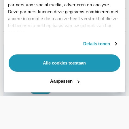
Frequentie
VHF (Buiten / Open veld)
partners voor social media, adverteren en analyse.
Deze partners kunnen deze gegevens combineren met
Aantal kanalen
32 tot 100
andere informatie die u aan ze heeft verstrekt of die ze
hebben verzameld op basis van uw gebruik van hun
IP Certificering
IPX8
services.
Details tonen
WIL JIJ ADVIES OP MAAT?
Vraag het onze experts!
Alle cookies toestaan
Bel ons
Aanpassen
E-mail