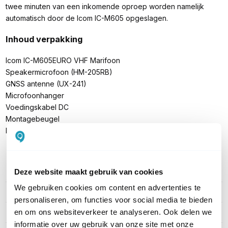
twee minuten van een inkomende oproep worden namelijk
automatisch door de Icom IC-M605 opgeslagen.
Inhoud verpakking
Icom IC-M605EURO VHF Marifoon
Speakermicrofoon (HM-205RB)
GNSS antenne (UX-241)
Microfoonhanger
Voedingskabel DC
Montagebeugel
Handleiding
Deze website maakt gebruik van cookies
PRODUCT DETAILS
We gebruiken cookies om content en advertenties te
Merk
Icom
personaliseren, om functies voor social media te bieden
en om ons websiteverkeer te analyseren. Ook delen we
Artikelnummer
IC-M605EURO
informatie over uw gebruik van onze site met onze