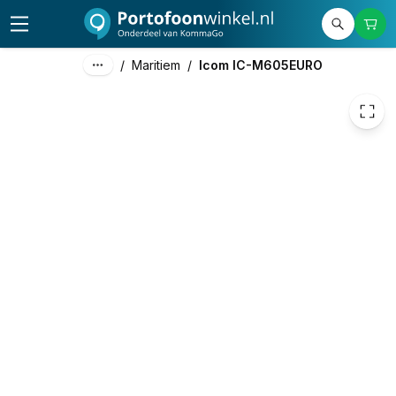
999,00
excl. btw
1.208,79
incl. btw
/
Maritiem
/
Icom IC-M605EURO